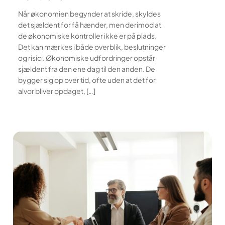
Når økonomien begynder at skride, skyldes
det sjældent for få hænder, men derimod at
de økonomiske kontroller ikke er på plads.
Det kan mærkes i både overblik, beslutninger
og risici. Økonomiske udfordringer opstår
sjældent fra den ene dag til den anden. De
bygger sig op over tid, ofte uden at det for
alvor bliver opdaget, […]