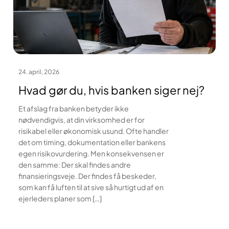
24. april, 2026
Hvad gør du, hvis banken siger nej?
Et afslag fra banken betyder ikke
nødvendigvis, at din virksomhed er for
risikabel eller økonomisk usund. Ofte handler
det om timing, dokumentation eller bankens
egen risikovurdering. Men konsekvensen er
den samme: Der skal findes andre
finansieringsveje. Der findes få beskeder,
som kan få luften til at sive så hurtigt ud af en
ejerleders planer som […]