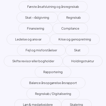
Første årsafslutning og årsregnskab
Skat - rådgivning
Regnskab
Finansiering
Compliance
Ledelse og ansvar
Krise og genopretning
Fejl og misforståelser
Skat
Skifte revisor eller bogholder
Holdingstruktur
Rapportering
Balance årsopgørelse årsrapport
Regnskab / Digitalisering
Løn & medarbejdere
Skalering