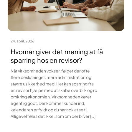
24. april, 2026
Hvornår giver det mening at få
sparring hos en revisor?
Når virksomheden vokser, følger der ofte
flere beslutninger, mere administration og
større usikkerhed med. Her kan sparring fra
en revisor hjælpe med at skabe overblik og ro
omkring økonomien. Virksomheden kører
egentlig godt. Der kommer kunder ind,
kalenderen er fyldt og du har nok at se til.
Alligevel føles det ikke, som om der bliver […]