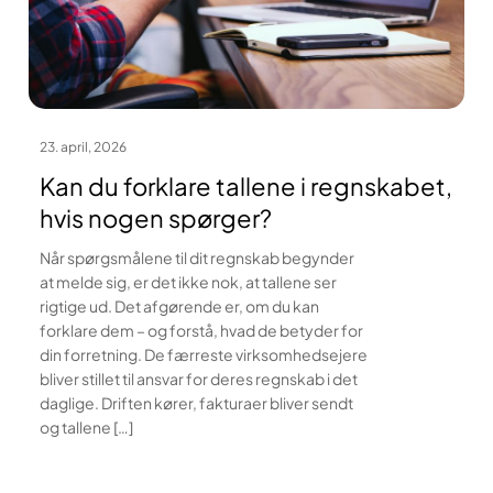
23. april, 2026
Kan du forklare tallene i regnskabet,
hvis nogen spørger?
Når spørgsmålene til dit regnskab begynder
at melde sig, er det ikke nok, at tallene ser
rigtige ud. Det afgørende er, om du kan
forklare dem – og forstå, hvad de betyder for
din forretning. De færreste virksomhedsejere
bliver stillet til ansvar for deres regnskab i det
daglige. Driften kører, fakturaer bliver sendt
og tallene […]