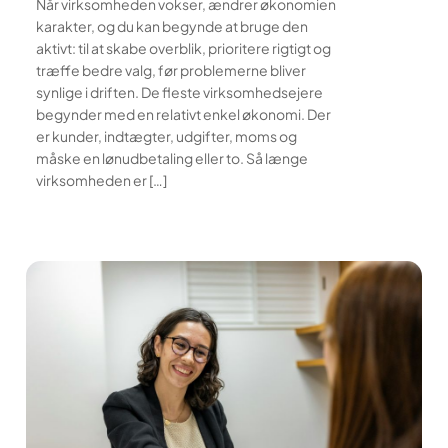
Når virksomheden vokser, ændrer økonomien
karakter, og du kan begynde at bruge den
aktivt: til at skabe overblik, prioritere rigtigt og
træffe bedre valg, før problemerne bliver
synlige i driften. De fleste virksomhedsejere
begynder med en relativt enkel økonomi. Der
er kunder, indtægter, udgifter, moms og
måske en lønudbetaling eller to. Så længe
virksomheden er […]