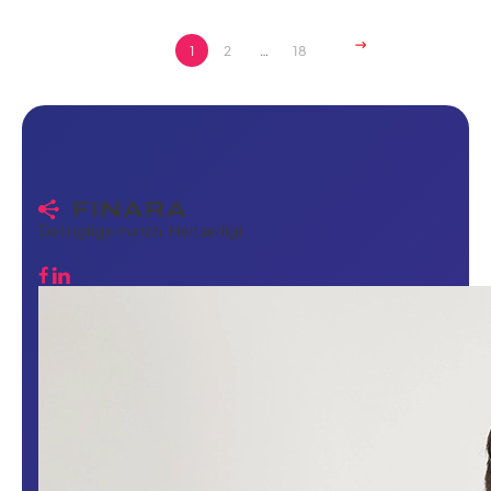
1
2
…
18
Det rigtige match. Helt ærligt.