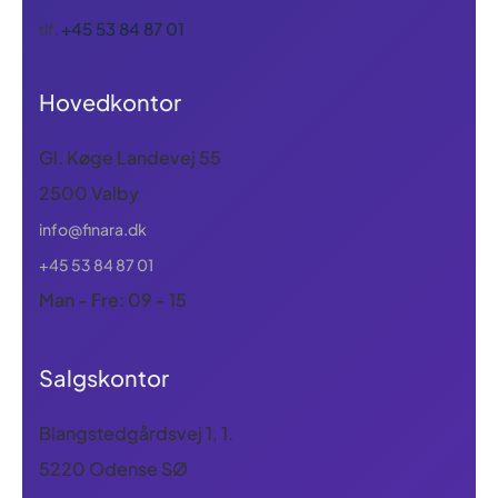
+45 53 84 87 01
tlf.
Hovedkontor
Gl. Køge Landevej 55
2500 Valby
info@finara.dk
+45 53 84 87 01
Man - Fre: 09 - 15
Salgskontor
Blangstedgårdsvej 1, 1.
5220 Odense SØ