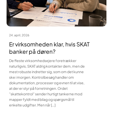
24. april, 2026
Er virksomheden klar, hvis SKAT
banker på døren?
De fleste virksomhedsejere foretrækker
naturligvis, SKAT aldrig kontakter dem, men de
mest robuste indretter sig, som om det kunne
ske i morgen. Kontrolbesøg handler om
dokumentation, processer og evnen til at vise,
at der er styr på forretningen. Ordet
”skattekontrol” sender hurtigt tankerne mod
mapper fyldt med bilag og spørgsmål til
enkelte udgifter. Men når […]