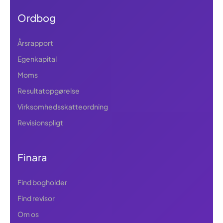
Ordbog
Årsrapport
Egenkapital
Moms
Resultatopgørelse
Virksomhedsskatteordning
Revisionspligt
Finara
Find bogholder
Find revisor
Om os