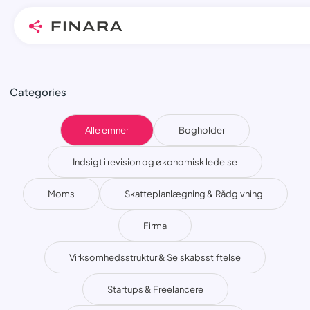
Skip
Categories
to
content
Alle emner
Bogholder
Indsigt i revision og økonomisk ledelse
Moms
Skatteplanlægning & Rådgivning
Firma
Virksomhedsstruktur & Selskabsstiftelse
Startups & Freelancere