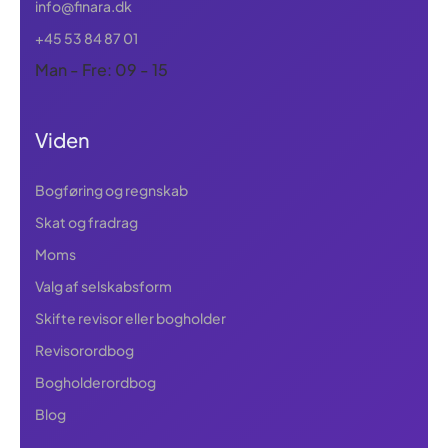
info@finara.dk
+45 53 84 87 01
Man - Fre: 09 - 15
Viden
Bogføring og regnskab
Skat og fradrag
Moms
Valg af selskabsform
Skifte revisor eller bogholder
Revisorordbog
Bogholderordbog
Blog