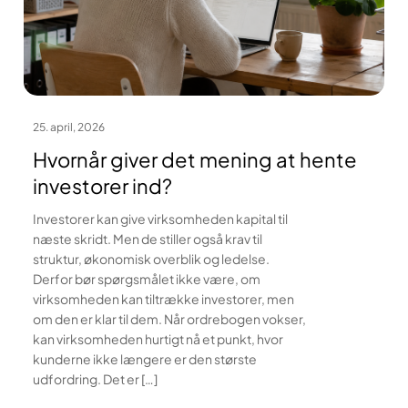
25. april, 2026
Hvornår giver det mening at hente
investorer ind?
Investorer kan give virksomheden kapital til
næste skridt. Men de stiller også krav til
struktur, økonomisk overblik og ledelse.
Derfor bør spørgsmålet ikke være, om
virksomheden kan tiltrække investorer, men
om den er klar til dem. Når ordrebogen vokser,
kan virksomheden hurtigt nå et punkt, hvor
kunderne ikke længere er den største
udfordring. Det er […]