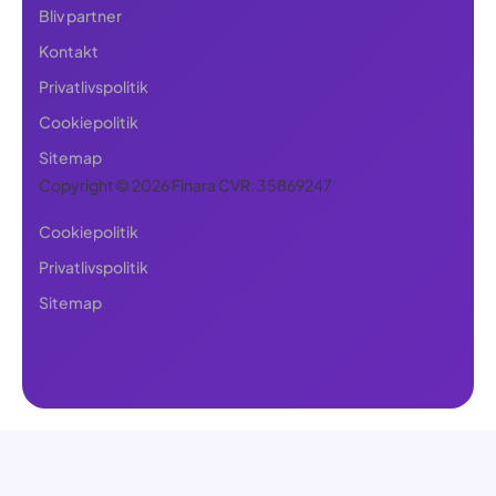
Bliv partner
Kontakt
Privatlivspolitik
Cookiepolitik
Sitemap
Copyright © 2026 Finara CVR: 35869247
Cookiepolitik
Privatlivspolitik
Sitemap