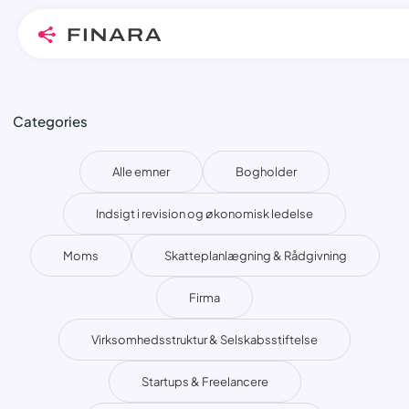
Skip
Categories
to
content
Alle emner
Bogholder
Indsigt i revision og økonomisk ledelse
Moms
Skatteplanlægning & Rådgivning
Firma
Virksomhedsstruktur & Selskabsstiftelse
Startups & Freelancere