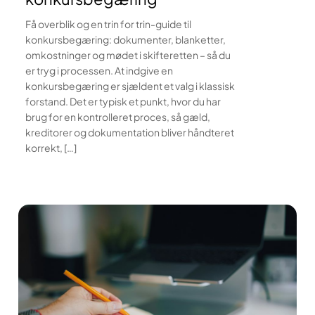
Få overblik og en trin for trin-guide til
konkursbegæring: dokumenter, blanketter,
omkostninger og mødet i skifteretten – så du
er tryg i processen. At indgive en
konkursbegæring er sjældent et valg i klassisk
forstand. Det er typisk et punkt, hvor du har
brug for en kontrolleret proces, så gæld,
kreditorer og dokumentation bliver håndteret
korrekt, […]