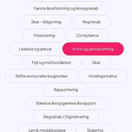
Første årsafslutning og årsregnskab
Skat - rådgivning
Regnskab
Finansiering
Compliance
Ledelse og ansvar
Krise og genopretning
Fejl og misforståelser
Skat
Skifte revisor eller bogholder
Holdingstruktur
Rapportering
Balance årsopgørelse årsrapport
Regnskab / Digitalisering
Løn & medarbejdere
Skalering