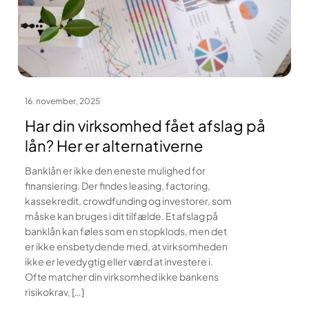
16. november, 2025
Har din virksomhed fået afslag på
lån? Her er alternativerne
Banklån er ikke den eneste mulighed for
finansiering. Der findes leasing, factoring,
kassekredit, crowdfunding og investorer, som
måske kan bruges i dit tilfælde. Et afslag på
banklån kan føles som en stopklods, men det
er ikke ensbetydende med, at virksomheden
ikke er levedygtig eller værd at investere i.
Ofte matcher din virksomhed ikke bankens
risikokrav, […]