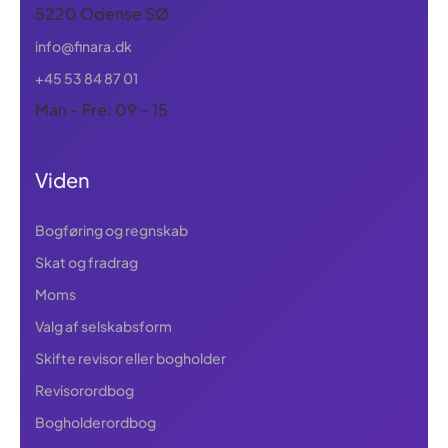
5220 Odense SØ
info@finara.dk
+45 53 84 87 01
Man - Fre: 09 - 15
Viden
Bogføring og regnskab
Skat og fradrag
Moms
Valg af selskabsform
Skifte revisor eller bogholder
Revisorordbog
Bogholderordbog