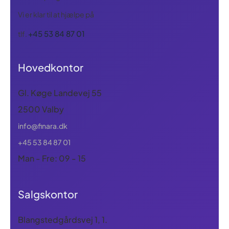
Vi er klar til at hjælpe på
+45 53 84 87 01
tlf.
Hovedkontor
Gl. Køge Landevej 55
2500 Valby
info@finara.dk
+45 53 84 87 01
Man - Fre: 09 - 15
Salgskontor
Blangstedgårdsvej 1, 1.