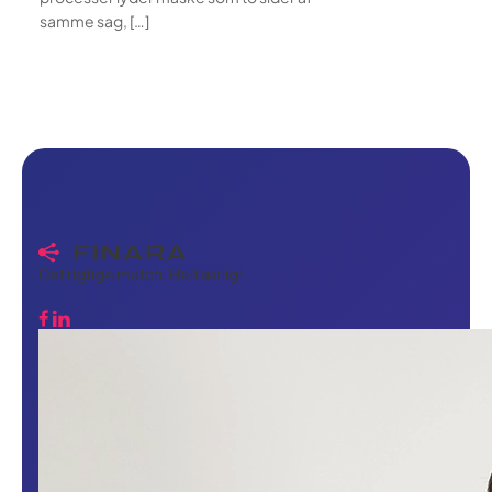
samme sag, […]
Det rigtige match. Helt ærligt.