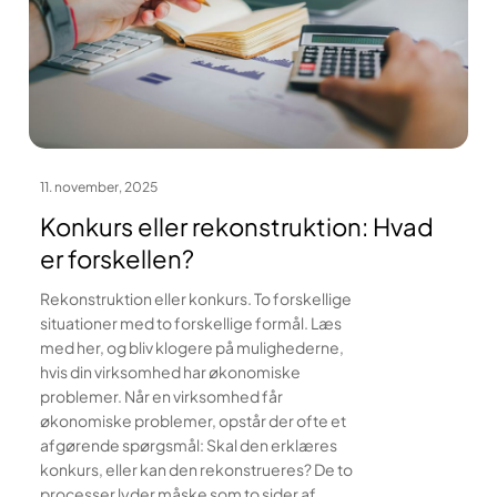
11. november, 2025
Konkurs eller rekonstruktion: Hvad
er forskellen?
Rekonstruktion eller konkurs. To forskellige
situationer med to forskellige formål. Læs
med her, og bliv klogere på mulighederne,
hvis din virksomhed har økonomiske
problemer. Når en virksomhed får
økonomiske problemer, opstår der ofte et
afgørende spørgsmål: Skal den erklæres
konkurs, eller kan den rekonstrueres? De to
processer lyder måske som to sider af