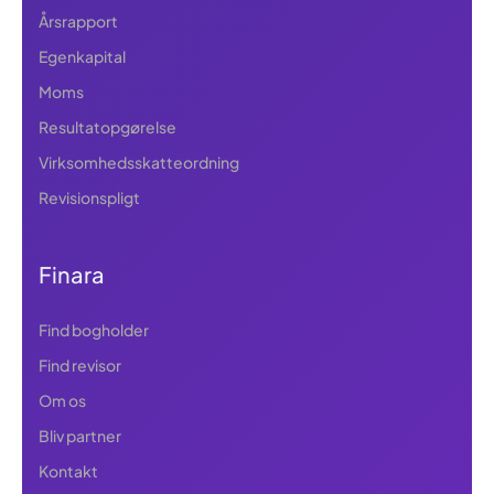
Årsrapport
Egenkapital
Moms
Resultatopgørelse
Virksomhedsskatteordning
Revisionspligt
Finara
Find bogholder
Find revisor
Om os
Bliv partner
Kontakt