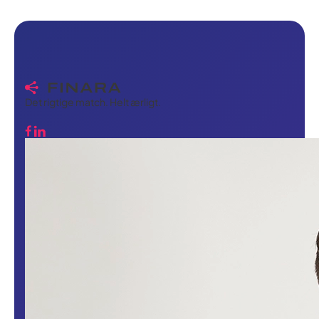
gebyrer, ingen forklaringer skyldige.
Det rigtige match. Helt ærligt.