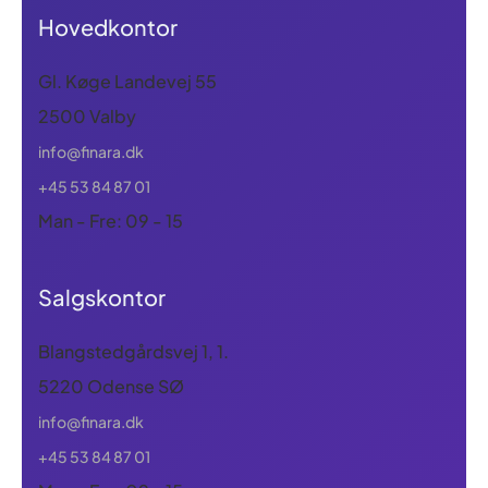
Hovedkontor
Gl. Køge Landevej 55
2500 Valby
info@finara.dk
+45 53 84 87 01
Man - Fre: 09 - 15
Salgskontor
Blangstedgårdsvej 1, 1.
5220 Odense SØ
info@finara.dk
+45 53 84 87 01