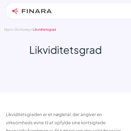
>
>
Skip
Hjem
Dictionary
Likviditetsgrad
to
content
Likviditetsgrad
Likviditetsgraden er et nøgletal, der angiver en
virksomheds evne til at opfylde sine kortsigtede
finansielle forpligtelser. Et højt tal antyder solid finansiel