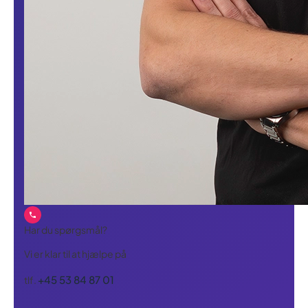
Har du spørgsmål?
Vi er klar til at hjælpe på
+45 53 84 87 01
tlf.