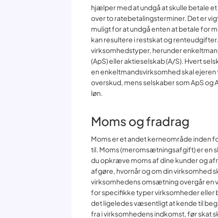
hjælper med at undgå at skulle betale e
over to ratebetalingsterminer. Det er vi
muligt for at undgå enten at betale for mege
kan resultere i restskat og renteudgifte
virksomhedstyper, herunder enkeltmand
(ApS) eller aktieselskab (A/S). Hvert s
en enkeltmandsvirksomhed skal ejeren 
overskud, mens selskaber som ApS og A/
løn.
Moms og fradrag
Moms er et andet kerneområde inden fo
til. Moms (meromsætningsafgift) er en s
du opkræve moms af dine kunder og afre
afgøre, hvornår og om din virksomhed s
virksomhedens omsætning overgår en vi
for specifikke typer virksomheder eller
det ligeledes væsentligt at kende til beg
fra i virksomhedens indkomst, før skat sk