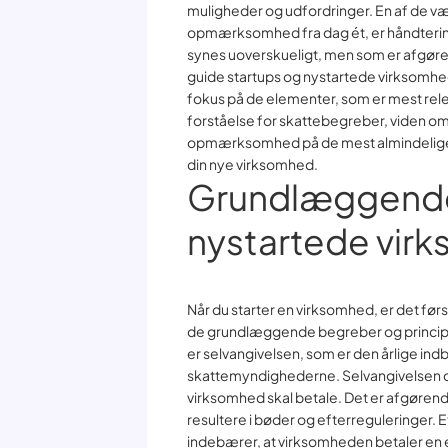
muligheder og udfordringer. En af de v
opmærksomhed fra dag ét, er håndtering
synes uoverskueligt, men som er afgørende
guide startups og nystartede virksomh
fokus på de elementer, som er mest rel
forståelse for skattebegreber, viden om
opmærksomhed på de mest almindelige sk
din nye virksomhed.
Grundlæggende
nystartede vir
Når du starter en virksomhed, er det først
de grundlæggende begreber og principper
er selvangivelsen, som er den årlige ind
skattemyndighederne. Selvangivelsen da
virksomhed skal betale. Det er afgørende a
resultere i bøder og efterreguleringer. E
indebærer, at virksomheden betaler en 