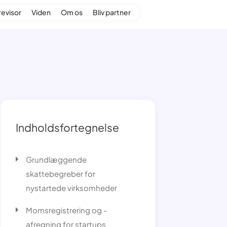
revisor
Viden
Om os
Bliv partner
Indholdsfortegnelse
Grundlæggende
skattebegreber for
nystartede virksomheder
Momsregistrering og -
afregning for startups