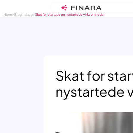
>
>
Skip
Hjem
Blogindlæg
Skat for startups og nystartede virksomheder
to
content
Skat for sta
nystartede 