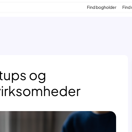
Find bogholder
Find 
rtups og
virksomheder