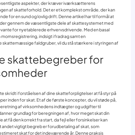
æsentligste aspekter, der kræver iværksætterens
en af skatteforhold. Det er et komplekst område, der kan
 for en sund og lovlig drift. Denne artikel har til formål at
eder gennem de væsentligste dele af skattesystemet med
evante for nyetablerede erhvervsdrivende. Med en basal
 momsregistrering, indsigt i fradrag samt en
attemæssige faldgruber, vil du stå stærkere i styringen af
 skattebegreber for
ksomheder
e skridt i forståelsen af dine skatteforpligtelser at få styr på
 inden for skat. Et af de første koncepter, du vil støde på,
beretning af virksomhedens indtægter og udgifter til
nner grundlag for beregningen af, hvor meget skat din
t få den korrekt fra start, da fejl eller forsinkelser kan
t andet vigtigt begreb er forudbetaling af skat, som
estimeret skat for det indeværende år. Denne praksis