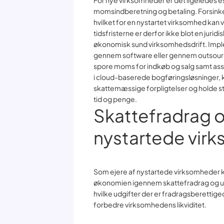
For nye virksomheder er det ligeledes ess
momsindberetning og betaling. Forsinke
hvilket for en nystartet virksomhed kan
tidsfristerne er derfor ikke blot en jurid
økonomisk sund virksomhedsdrift. Imple
gennem software eller gennem outsourci
spore moms for indkøb og salg samt assi
i cloud-baserede bogføringsløsninger, k
skattemæssige forpligtelser og holde st
tid og penge.
Skattefradrag o
nystartede vir
Som ejere af nystartede virksomheder
økonomien igennem skattefradrag og udn
hvilke udgifter der er fradragsberettige
forbedre virksomhedens likviditet.