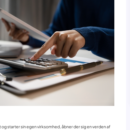
og starter sin egen virksomhed, åbner der sig en verden af