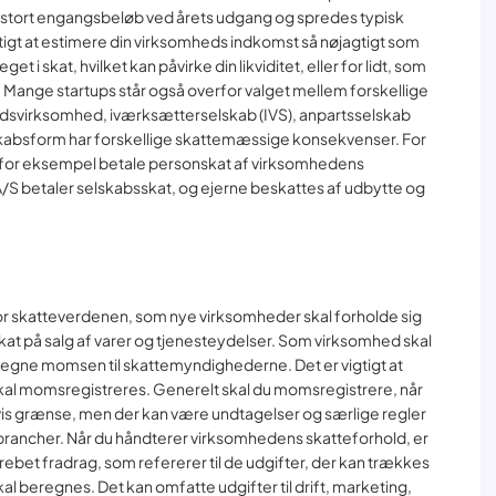
t stort engangsbeløb ved årets udgang og spredes typisk
gtigt at estimere din virksomheds indkomst så nøjagtigt som
t i skat, hvilket kan påvirke din likviditet, eller for lidt, som
r. Mange startups står også overfor valget mellem forskellige
svirksomhed, iværksætterselskab (IVS), anpartsselskab
elskabsform har forskellige skattemæssige konsekvenser. For
for eksempel betale personskat af virksomhedens
S betaler selskabsskat, og ejerne beskattes af udbytte og
r skatteverdenen, som nye virksomheder skal forholde sig
kat på salg af varer og tjenesteydelser. Som virksomhed skal
gne momsen til skattemyndighederne. Det er vigtigt at
kal momsregistreres. Generelt skal du momsregistrere, når
s grænse, men der kan være undtagelser og særlige regler
 brancher. Når du håndterer virksomhedens skatteforhold, er
rebet fradrag, som refererer til de udgifter, der kan trækkes
al beregnes. Det kan omfatte udgifter til drift, marketing,