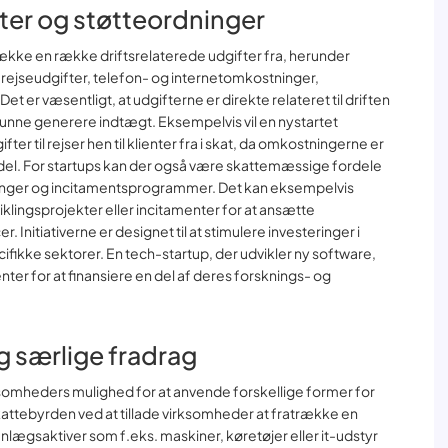
fter og støtteordninger
ække en række driftsrelaterede udgifter fra, herunder
rejseudgifter, telefon- og internetomkostninger,
Det er væsentligt, at udgifterne er direkte relateret til driften
unne generere indtægt. Eksempelvis vil en nystartet
 til rejser hen til klienter fra i skat, da omkostningerne er
odel. For startups kan der også være skattemæssige fordele
dninger og incitamentsprogrammer. Det kan eksempelvis
iklingsprojekter eller incitamenter for at ansætte
itiativerne er designet til at stimulere investeringer i
ifikke sektorer. En tech-startup, der udvikler ny software,
ter for at finansiere en del af deres forsknings- og
g særlige fradrag
ksomheders mulighed for at anvende forskellige former for
attebyrden ved at tillade virksomheder at fratrække en
anlægsaktiver som f.eks. maskiner, køretøjer eller it-udstyr