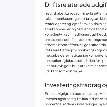
Driftsrelaterede udgi
I regnskabet kan du som iværksætter tr
reklameomkostninger, forbrugsartikler, 
renteudgifter og leje af erhvervslokaler. 
af virksomheden og nødvendige for at k
konsulentvirksomhed kunne trække udgifter
en essentiel del af deres forretningsm
at hente i form af forskellige støtteor
inkludere fradrag for forsknings- og udv
medarbejdere med særlige kompetencer. In
innovation og jobskabelse inden for spec
kan muligvis gøre brug af skatteincitamen
udviklingsomkostninger.
Investeringsfradrag o
Et andet vigtigt område er start-up-vir
investeringsfradrag. De kan reducere sk
procentdel af deres investeringer i nye 