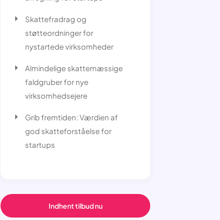
Skattefradrag og
støtteordninger for
nystartede virksomheder
Almindelige skattemæssige
faldgruber for nye
virksomhedsejere
Grib fremtiden: Værdien af
god skatteforståelse for
startups
Indhent tilbud nu