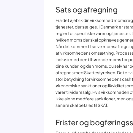
Sats og afregning
Fra det øjeblik din virksomhed momsregi
tjenester, der sælges. I Danmark er st
regler for specifikke varer og tjenester.
hvilken moms der skal opkræves gennem s
Når det kommer til selve momsafregningen
af virksomhedens omsætning. Processen
indkøb med den tilhørende moms for pe
dine kunder, og den moms, du selv har 
afregnes med Skattestyrelsen. Det er vig
stor betydning for virksomhedens cash f
økonomiske sanktioner og likviditetspr
varer til videresalg. Hvis virksomheden 
ikke alene medføre sanktioner, men ogs
senere skal betales til SKAT.
Frister og bogføring