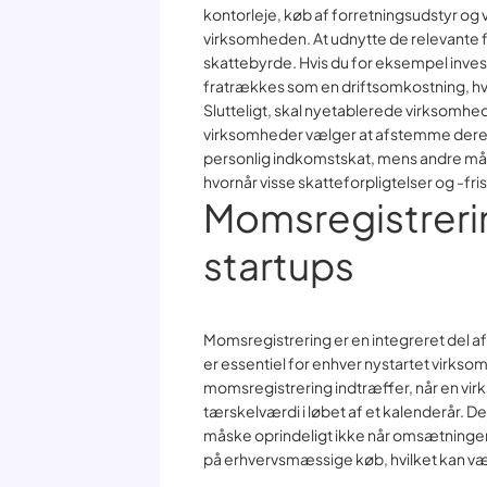
kontorleje, køb af forretningsudstyr og 
virksomheden. At udnytte de relevante 
skattebyrde. Hvis du for eksempel invest
fratrækkes som en driftsomkostning, hv
Slutteligt, skal nyetablerede virksomhe
virksomheder vælger at afstemme deres
personlig indkomstskat, mens andre måsk
hvornår visse skatteforpligtelser og -fris
Momsregistrerin
startups
Momsregistrering er en integreret del a
er essentiel for enhver nystartet virk
momsregistrering indtræffer, når en v
tærskelværdi i løbet af et kalenderår. D
måske oprindeligt ikke når omsætningen,
på erhvervsmæssige køb, hvilket kan v