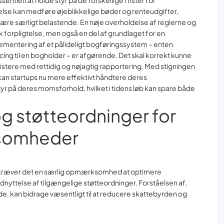
entielt at holde styr på de forskellige frister for
lse kan medføre øjeblikkelige bøder og renteudgifter,
 være særligt belastende. En nøje overholdelse af reglerne og
isk forpligtelse, men også en del af grundlaget for en
mentering af et pålideligt bogføringssystem – enten
ng til en bogholder – er afgørende. Det skal korrekt kunne
stere med rettidig og nøjagtig rapportering. Med stigningen
an startups nu mere effektivt håndtere deres
yr på deres momsforhold, hvilket i tidens løb kan spare både
g støtteordninger for
ksomheder
 kræver det en særlig opmærksomhed at optimere
yttelse af tilgængelige støtteordninger. Forståelsen af,
de, kan bidrage væsentligt til at reducere skattebyrden og