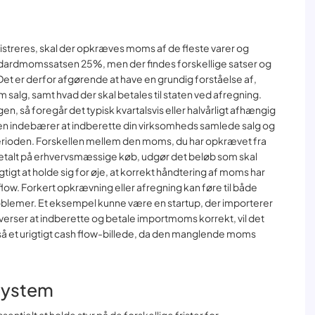
streres, skal der opkræves moms af de fleste varer og
andardmomssatsen 25%, men der findes forskellige satser og
 Det er derfor afgørende at have en grundig forståelse af,
alg, samt hvad der skal betales til staten ved afregning.
, så foregår det typisk kvartalsvis eller halvårligt afhængig
 indebærer at indberette din virksomheds samlede salg og
rioden. Forskellen mellem den moms, du har opkrævet fra
betalt på erhvervsmæssige køb, udgør det beløb som skal
tigt at holde sig for øje, at korrekt håndtering af moms har
low. Forkert opkrævning eller afregning kan føre til både
oblemer. Et eksempel kunne være en startup, der importerer
overser at indberette og betale importmoms korrekt, vil det
å et urigtigt cash flow-billede, da den manglende moms
ssystem