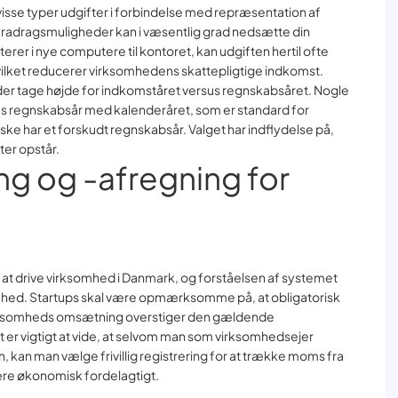
visse typer udgifter i forbindelse med repræsentation af
fradragsmuligheder kan i væsentlig grad nedsætte din
erer i nye computere til kontoret, kan udgiften hertil ofte
ilket reducerer virksomhedens skattepligtige indkomst.
der tage højde for indkomståret versus regnskabsåret. Nogle
 regnskabsår med kalenderåret, som er standard for
e har et forskudt regnskabsår. Valget har indflydelse på,
ter opstår.
g og -afregning for
f at drive virksomhed i Danmark, og forståelsen af systemet
somhed. Startups skal være opmærksomme på, at obligatorisk
irksomheds omsætning overstiger den gældende
et er vigtigt at vide, at selvom man som virksomhedsejer
 kan man vælge frivillig registrering for at trække moms fra
ære økonomisk fordelagtigt.