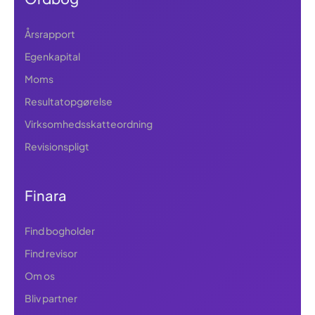
Årsrapport
Egenkapital
Moms
Resultatopgørelse
Virksomhedsskatteordning
Revisionspligt
Finara
Find bogholder
Find revisor
Om os
Bliv partner