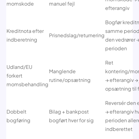
momskode
manuel fejl
efterangiv
Bogfør kreditn
Kreditnota efter
samme perio
Prisnedslag/returnering
indberetning
den vedrører →
perioden
Ret
Udland/EU
Manglende
kontering/m
forkert
rutine/opsætning
→ efterangiv → 
momsbehandling
opsætning til
Reversér den 
Dobbelt
Bilag + bankpost
→ efterangiv h
bogføring
bogført hver for sig
perioden aller
indberettet