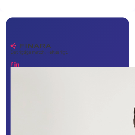
Det rigtige match. Helt ærligt.