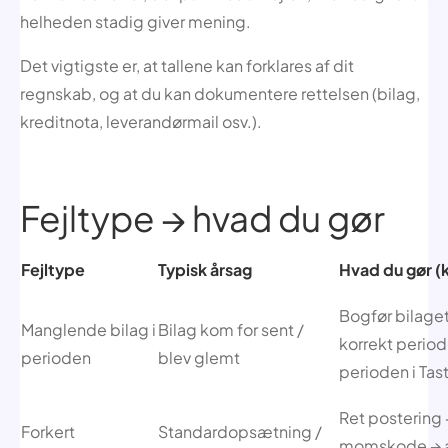
helheden stadig giver mening.
Det vigtigste er, at tallene kan forklares af dit
regnskab, og at du kan dokumentere rettelsen (bilag,
kreditnota, leverandørmail osv.).
Fejltype → hvad du gør
Fejltype
Typisk årsag
Hvad du gør (k
Bogfør bilaget
Manglende bilag i
Bilag kom for sent /
korrekt period
perioden
blev glemt
perioden i Tas
Ret postering 
Forkert
Standardopsætning /
momskode → 