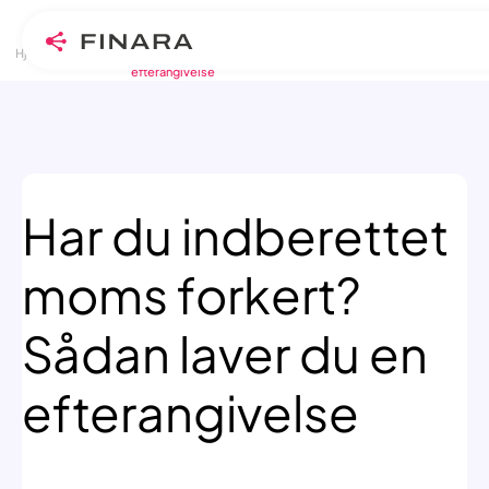
>
>
Skip
Hjem
Blogindlæg
Har du indberettet moms forkert? Sådan laver du en
efterangivelse
to
content
Har du indberettet
moms forkert?
Sådan laver du en
efterangivelse