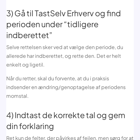
3) Gå til TastSelv Erhverv og find
perioden under “tidligere
indberettet”
Selve rettelsen sker ved at vælge den periode, du
allerede har indberettet, og rette den. Det er helt
enkelt og ligetil.
Når du retter, skal du forvente, at du i praksis
indsender en ændring/genoptagelse af periodens
momstal.
4) Indtast de korrekte tal og gem
din forklaring
Ret kun de felter, der påvirkes af fejlen, men sørg for at