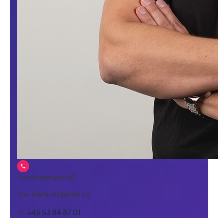
Har du spørgsmål?
Vi er klar til at hjælpe på
+45 53 84 87 01
tlf.