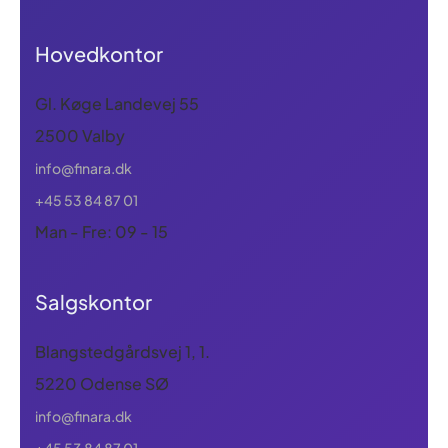
Hovedkontor
Gl. Køge Landevej 55
2500 Valby
info@finara.dk
+45 53 84 87 01
Man - Fre: 09 - 15
Salgskontor
Blangstedgårdsvej 1, 1.
5220 Odense SØ
info@finara.dk