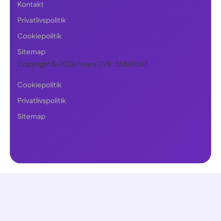
Kontakt
Privatlivspolitik
Cookiepolitik
Sitemap
Copyright © 2026 Finara CVR: 35869247
Cookiepolitik
Privatlivspolitik
Sitemap