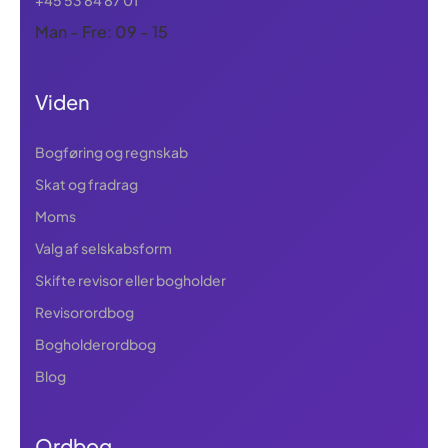
+45 53 84 87 01
Man - Fre: 09 - 15
Viden
Bogføring og regnskab
Skat og fradrag
Moms
Valg af selskabsform
Skifte revisor eller bogholder
Revisorordbog
Bogholderordbog
Blog
Ordbog