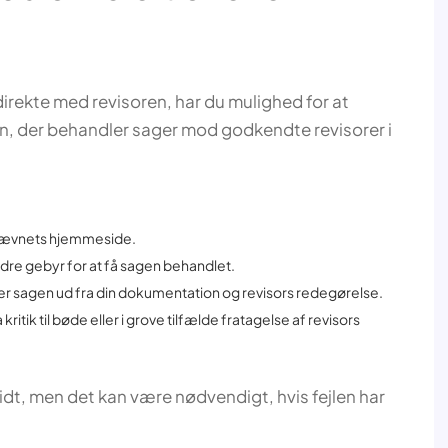
direkte med revisoren, har du mulighed for at
n, der behandler sager mod godkendte revisorer i
nævnets hjemmeside.
ndre gebyr for at få sagen behandlet.
r sagen ud fra din dokumentation og revisors redegørelse.
kritik til bøde eller i grove tilfælde fratagelse af revisors
skridt, men det kan være nødvendigt, hvis fejlen har