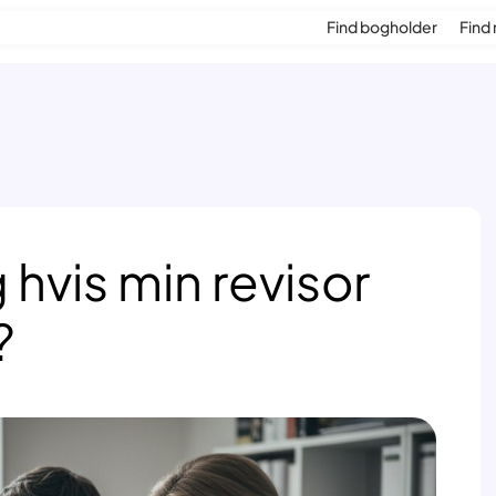
Find bogholder
Find 
 hvis min revisor
?