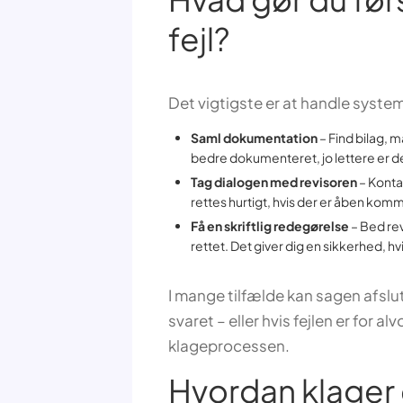
fejl?
Det vigtigste er at handle systema
Saml dokumentation
– Find bilag, m
bedre dokumenteret, jo lettere er det
Tag dialogen med revisoren
– Konta
rettes hurtigt, hvis der er åben kom
Få en skriftlig redegørelse
– Bed rev
rettet. Det giver dig en sikkerhed, h
I mange tilfælde kan sagen afslut
svaret – eller hvis fejlen er for alv
klageprocessen.
Hvordan klager d