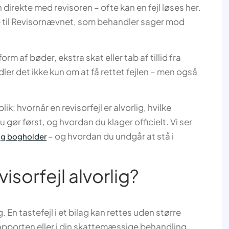
irekte med revisoren – ofte kan en fejl løses her.
ge til Revisornævnet, som behandler sager mod
orm af bøder, ekstra skat eller tab af tillid fra
er det ikke kun om at få rettet fejlen – men også
blik: hvornår en revisorfejl er alvorlig, hvilke
u gør først, og hvordan du klager officielt. Vi ser
– og hvordan du undgår at stå i
 og bogholder
isorfejl alvorlig?
. En tastefejl i et bilag kan rettes uden større
rapporten eller i din skattemæssige behandling