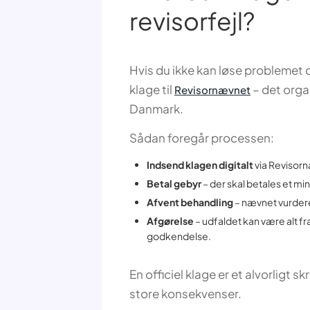
revisorfejl?
Hvis du ikke kan løse problemet 
klage til
– det orga
Revisornævnet
Danmark.
Sådan foregår processen:
Indsend klagen digitalt
via Revisor
Betal gebyr
– der skal betales et mi
Afvent behandling
– nævnet vurdere
Afgørelse
– udfaldet kan være alt fra 
godkendelse.
En officiel klage er et alvorligt 
store konsekvenser.