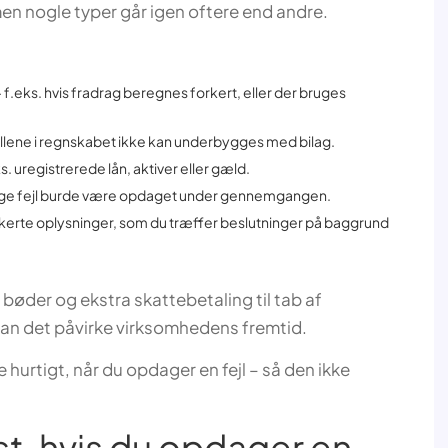
men nogle typer går igen oftere end andre.
 f.eks. hvis fradrag beregnes forkert, eller der bruges
tallene i regnskabet ikke kan underbygges med bilag.
s. uregistrerede lån, aktiver eller gæld.
ige fejl burde være opdaget under gennemgangen.
orkerte oplysninger, som du træffer beslutninger på baggrund
bøder og ekstra skattebetaling til tab af
kan det påvirke virksomhedens fremtid.
 hurtigt, når du opdager en fejl – så den ikke
st, hvis du opdager en