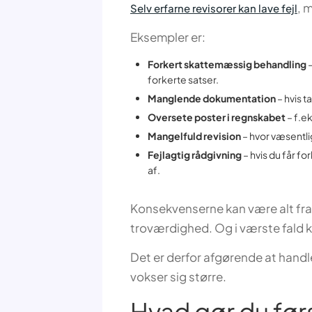
, 
Selv erfarne revisorer kan lave fejl
Eksempler er:
Forkert skattemæssig behandling
–
forkerte satser.
Manglende dokumentation
– hvis 
Oversete poster i regnskabet
– f.ek
Mangelfuld revision
– hvor væsentl
Fejlagtig rådgivning
– hvis du får f
af.
Konsekvenserne kan være alt fra 
troværdighed. Og i værste fald 
Det er derfor afgørende at handle
vokser sig større.
Hvad gør du før