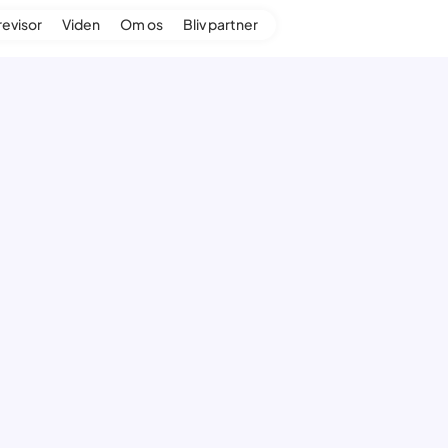
revisor
Viden
Om os
Bliv partner