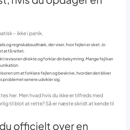
tisk – ikke i panik.
ails og regnskabsudtræk, der viser, hvor fejlen er sket. Jo
 at få rettet.
kt revisoren direkte og forklar din bekymring. Mange fejl kan
munikation.
isoren om at forklare fejlen og beskrive, hvordan den bliver
vis problemet senere udvikler sig.
tes her. Men hvad hvis du ikke er tilfreds med
orlig til blot at rette? Så er næste skridt at kende til
u officielt over en