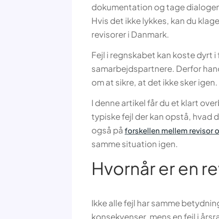
dokumentation og tage dialogen d
Hvis det ikke lykkes, kan du kla
revisorer i Danmark.
Fejl i regnskabet kan koste dyrt i f
samarbejdspartnere. Derfor handl
om at sikre, at det ikke sker igen.
I denne artikel får du et klart over
typiske fejl der kan opstå, hvad d
også på
forskellen mellem revisor
samme situation igen.
Hvornår er en rev
Ikke alle fejl har samme betydning
konsekvenser, mens en fejl i års