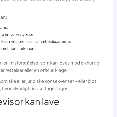
kan:
moms.
ra Erhvervsstyrelsen.
ker, investorer eller samarbejdspartnere.
virksomhedens økonomi.
lem en misforståelse, som kan løses med en hurtig
er rettelser eller en officiel klage.
nomiske eller juridiske konsekvenser – eller blot
 hvor alvorligt du bør tage sagen.
evisor kan lave