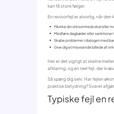
kan få store følger.
En revisorfejl er alvorlig, når den 
Påvirke din virksomheds skat eller 
Medføre dagbøder eller sanktioner f
Skabe problemer i dialogen med ban
Give dig et misvisende billede af 
Her er det vigtigt at skelne mel
afklaring, og en reel fejl, der kræv
Så spørg dig selv: Har fejlen øko
praktisk betydning? Svaret afgør,
Typiske fejl en r