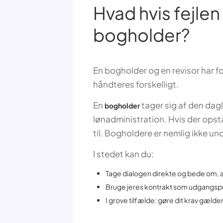
Hvad hvis fejle
bogholder?
En bogholder og en revisor har for
håndteres forskelligt.
En
tager sig af den da
bogholder
lønadministration. Hvis der opstå
til. Bogholdere er nemlig ikke un
I stedet kan du:
Tage dialogen direkte og bede om, at
Bruge jeres kontrakt som udgangspu
I grove tilfælde: gøre dit krav gæld