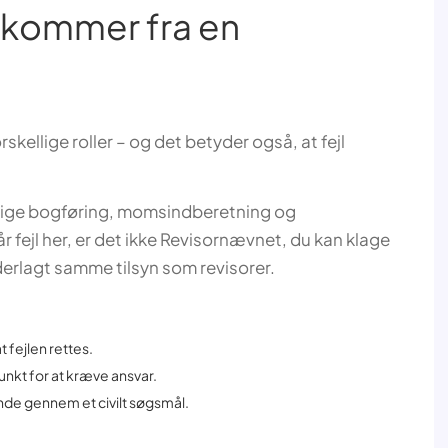
n kommer fra en
skellige roller – og det betyder også, at fejl
glige bogføring, momsindberetning og
r fejl her, er det ikke Revisornævnet, du kan klage
derlagt samme tilsyn som revisorer.
 fejlen rettes.
nkt for at kræve ansvar.
ende gennem et civilt søgsmål.