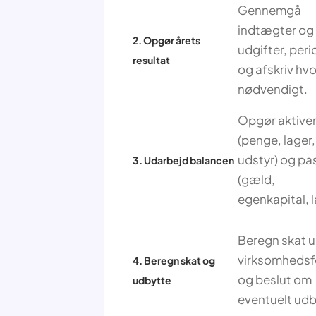
Gennemgå
indtægter og
2. Opgør årets
udgifter, peri
resultat
og afskriv hvo
nødvendigt.
Opgør aktive
(penge, lager,
udstyr) og pa
3. Udarbejd balancen
(gæld,
egenkapital, l
Beregn skat u
virksomheds
4. Beregn skat og
og beslut om
udbytte
eventuelt udb