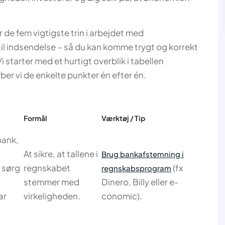
er de fem vigtigste trin i arbejdet med
il indsendelse – så du kan komme trygt og korrekt
 starter med et hurtigt overblik i tabellen
er vi de enkelte punkter én efter én.
Formål
Værktøj / Tip
ank,
At sikre, at tallene i
Brug bankafstemning i
 sørg
regnskabet
(fx
regnskabsprogram
stemmer med
Dinero, Billy eller e-
ar
virkeligheden.
conomic).