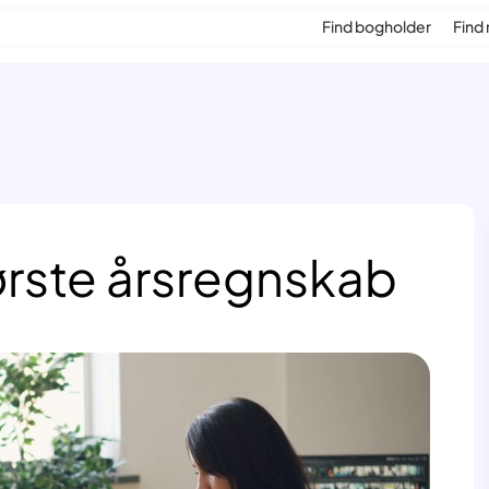
Find bogholder
Find 
t første årsregnskab