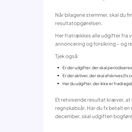
Når bilagene stemmer, skal du fin
resultatopgørelsen.
Her fratrækkes alle udgifter fra 
annoncering og forsikring – og re
Tjek også:
Er der udgifter, der skal periodisere
Er der aktiver, der skal afskrives (fx
Har du udgifter, der ikke er fradrag
Et retvisende resultat kræver, at 
regnskabsår. Har du fx betalt en r
december, skal udgiften bogføres