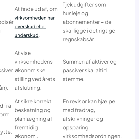
Tjek udgifter som
At finde ud af, om
husleje og
virksomheden har
odisér
abonnementer – de
overskud eller
r
skal ligge i det rigtige
.
underskud
regnskabsår.
r
At vise
virksomhedens
Summen af aktiver og
ssiver
økonomiske
passiver skal altid
stilling ved årets
stemme.
ån).
afslutning.
At sikre korrekt
En revisor kan hjælpe
d fra
beskatning og
med fradrag,
form
planlægning af
afskrivninger og
fremtidig
opsparing i
ytte.
økonomi.
virksomhedsordningen.