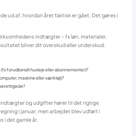
de ud af, hvordan året faktisk er gået. Det gøres i
virksomhedens indtægter – fx løn, materialer,
sultatet bliver dit overskud eller underskud.
s (fx forudbetalt husleje eller abonnementer)?
 computer, maskine eller værktøj)?
sberettigede?
indtægter og udgifter hører til det rigtige
egning i januar, men arbejdet blev udført i
 i det gamle år.