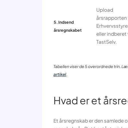
Upload
årsrapporten t
5. Indsend
Erhvervsstyre
årsregnskabet
eller indberet 
TastSelv.
Tabellen viser de 5 overordnede trin. Læ
artikel
.
Hvad er et årsr
Et årsregnskab er den samlede o