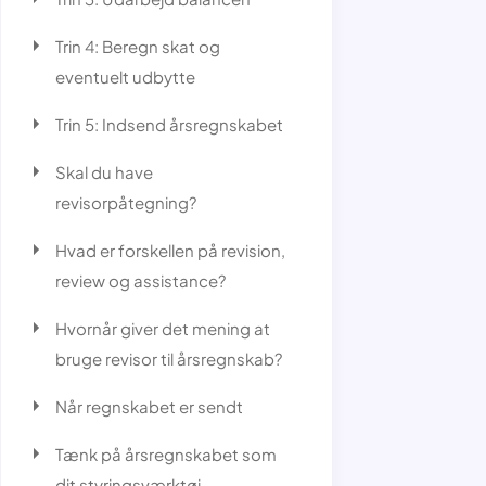
Trin 4: Beregn skat og
eventuelt udbytte
Trin 5: Indsend årsregnskabet
Skal du have
revisorpåtegning?
Hvad er forskellen på revision,
review og assistance?
Hvornår giver det mening at
bruge revisor til årsregnskab?
Når regnskabet er sendt
Tænk på årsregnskabet som
dit styringsværktøj