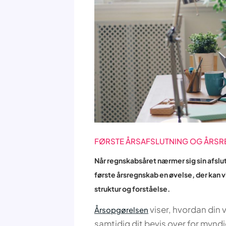
FØRSTE ÅRSAFSLUTNING OG ÅRS
Når regnskabsåret nærmer sig sin afslu
første årsregnskab en øvelse, der kan 
struktur og forståelse.
viser, hvordan din 
Årsopgørelsen
samtidig dit bevis over for mynd