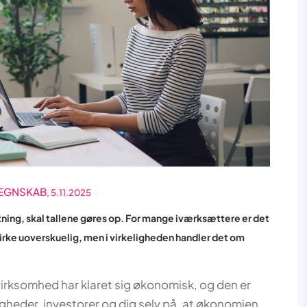
REGNSKAB
, 5.11.2025
tning, skal tallene gøres op. For mange iværksættere er det
virke uoverskuelig, men i virkeligheden handler det om
virksomhed har klaret sig økonomisk, og den er
igheder, investorer og dig selv på, at økonomien