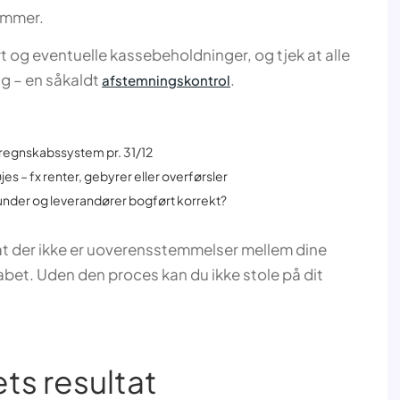
temmer.
og eventuelle kassebeholdninger, og tjek at alle
ag – en såkaldt
.
afstemningskontrol
regnskabssystem pr. 31/12
jes – fx renter, gebyrer eller overførsler
under og leverandører bogført korrekt?
t der ikke er uoverensstemmelser mellem dine
kabet. Uden den proces kan du ikke stole på dit
ets resultat