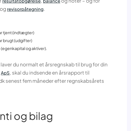
f
,
og noter – og for
resultatopgørelse
balance
og
.
revisorpåtegning
tjent (indtægter)
brugt (udgifter)
 (egenkapital og aktiver).
, laver du normalt et årsregnskab til brug for din
t
, skal du indsende en årsrapport til
ApS
.dk senest fem måneder efter regnskabsårets
nti og bilag