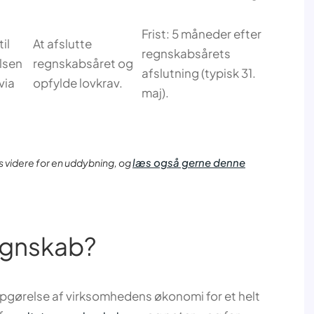
Frist: 5 måneder efter
il
At afslutte
regnskabsårets
lsen
regnskabsåret og
afslutning (typisk 31.
via
opfylde lovkrav.
maj).
læs også gerne denne
s videre for en uddybning, og
egnskab?
pgørelse af virksomhedens økonomi for et helt