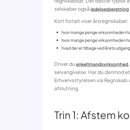
regnskabsår. Det består typisk a
selskaber også
ledelsesberetning
Kort fortalt viser årsregnskabet:
hvor mange penge virksomheden har 
hvor mange penge virksomheden har 
hvad der er tilbage ved årets udgang
Driver du
enkeltmandsvirksomhed
selvangivelse. Har du derimod e
Erhvervsstyrelsen via Regnskab
afslutning.
Trin 1: Afstem ko