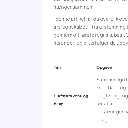
hænger sammen.
I denne artikel får du overblik ov
årsregnskabet – fra afstemning t
gennem dit første regnskabsår. Vi
herunder, og efterfølgende uddyb
Trin
Opgave
Sammenlign b
kreditkort og
bogføring, og
1. Afstem konti og
for at alle
bilag
posteringer h
bilag.