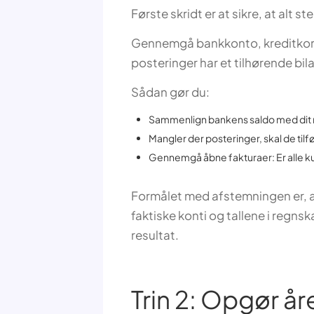
Første skridt er at sikre, at alt s
Gennemgå bankkonto, kreditkort 
posteringer har et tilhørende bil
Sådan gør du:
Sammenlign bankens saldo med dit 
Mangler der posteringer, skal de tilfø
Gennemgå åbne fakturaer: Er alle k
Formålet med afstemningen er, a
faktiske konti og tallene i regns
resultat.
Trin 2: Opgør år