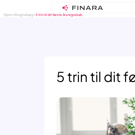
>
>
Skip
Hjem
Blogindlæg
5 trin til dit første årsregnskab
to
content
5 trin til di