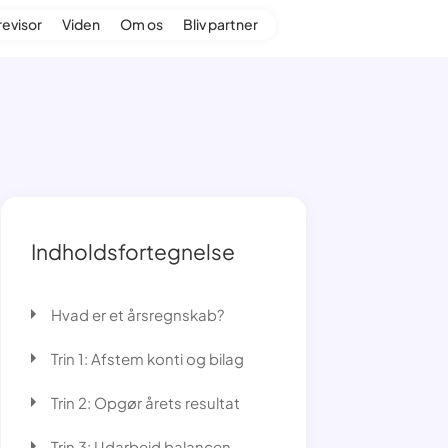
revisor
Viden
Om os
Bliv partner
Indholdsfortegnelse
Hvad er et årsregnskab?
Trin 1: Afstem konti og bilag
Trin 2: Opgør årets resultat
Trin 3: Udarbejd balancen