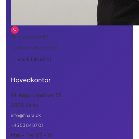
Har du spørgsmål?
Vi er klar til at hjælpe på
+45 53 84 87 01
tlf.
Hovedkontor
Gl. Køge Landevej 55
2500 Valby
info@finara.dk
+45 53 84 87 01
Man - Fre: 09 - 15