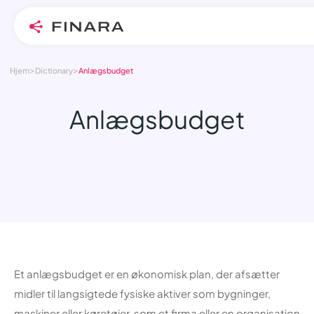
>
>
Skip
Hjem
Dictionary
Anlægsbudget
to
content
Anlægsbudget
Et anlægsbudget er en økonomisk plan, der afsætter
midler til langsigtede fysiske aktiver som bygninger,
maskiner eller køretøjer, som et firma eller en organisation