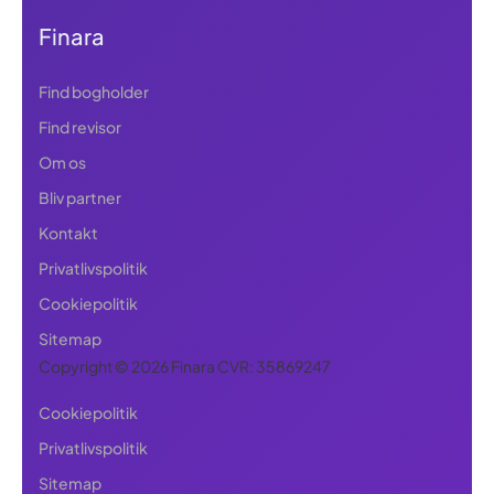
Finara
Find bogholder
Find revisor
Om os
Bliv partner
Kontakt
Privatlivspolitik
Cookiepolitik
Sitemap
Copyright © 2026 Finara CVR: 35869247
Cookiepolitik
Privatlivspolitik
Sitemap