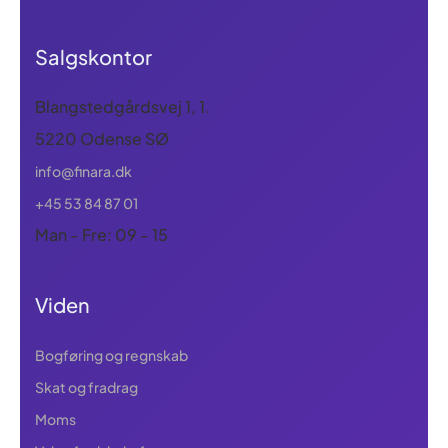
Salgskontor
Blangstedgårdsvej 1, 1.
5220 Odense SØ
info@finara.dk
+45 53 84 87 01
Man - Fre: 09 - 15
Viden
Bogføring og regnskab
Skat og fradrag
Moms