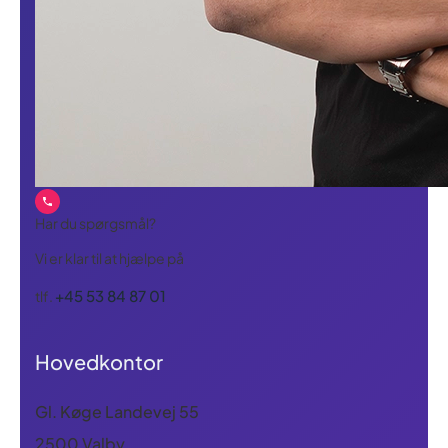
Har du spørgsmål?
Vi er klar til at hjælpe på
+45 53 84 87 01
tlf.
Hovedkontor
Gl. Køge Landevej 55
2500 Valby