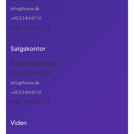
info@finara.dk
+45 53 84 87 01
Man - Fre: 09 - 15
Salgskontor
Blangstedgårdsvej 1, 1.
5220 Odense SØ
info@finara.dk
+45 53 84 87 01
Man - Fre: 09 - 15
Viden