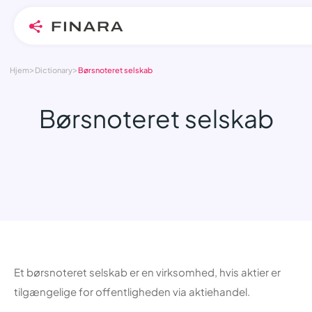
>
>
Skip
Hjem
Dictionary
Børsnoteret selskab
to
content
Børsnoteret selskab
Et børsnoteret selskab er en virksomhed, hvis aktier er
tilgængelige for offentligheden via aktiehandel.