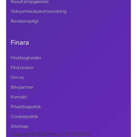
Resultatopgørelse
Virksomhedsskatteordning
Revisionspligt
Finara
Find bogholder
Find revisor
Om os
Bliv partner
Kontakt
Privatlivspolitik
Cookiepolitik
Sitemap
Copyright © 2026 Finara CVR: 35869247