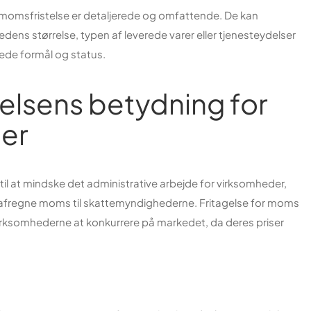
af momsfristelse er detaljerede og omfattende. De kan
dens størrelse, typen af leverede varer eller tjenesteydelser
de formål og status.
elsens betydning for
er
l at mindske det administrative arbejde for virksomheder,
er afregne moms til skattemyndighederne. Fritagelse for moms
virksomhederne at konkurrere på markedet, da deres priser