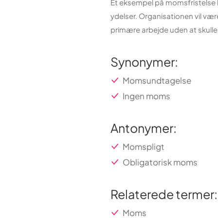
Et eksempel på momsfristelse k
ydelser. Organisationen vil være 
primære arbejde uden at skull
Synonymer:
Momsundtagelse
Ingen moms
Antonymer:
Momspligt
Obligatorisk moms
Relaterede termer:
Moms