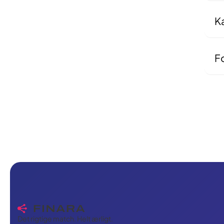
ell
al
K
Nej
di
Fo
Ove
ing
Det rigtige match. Helt ærligt.