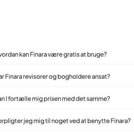
ordan kan Finara være gratis at bruge?
 er gratis for dig som virksomhed, fordi det er rådgiverne der betaler f
arbejde indgås — ikke før. Vores interesser er derfor fuldt på linje m
r Finara revisorer og bogholdere ansat?
 — vores matchningsteam består af deciderede fagfolk med baggrund i
er bogføring for dig, men bruger deres faglige indsigt til at gennemgå
tså med nogen, der ved hvad de snakker om.
an I fortælle mig prisen med det samme?
 — og det er med vilje. Alle virksomheder er forskellige, og vi laver i
g med, baseret på din specifikke opgave og situation.
rpligter jeg mig til noget ved at benytte Finara?
rhovedet ikke. Vores service er 100% uforpligtende. Du kan frit takke 
en forklaringer skyldige.