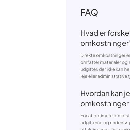
FAQ
Hvad er forske
omkostninger
Direkte omkostninger er
omfatter materialer og 
udgifter, der ikke kan he
leje eller administrative 
Hvordan kan je
omkostninger 
For at optimere omkost
udgifterne og undersøge
effektiviseres. Det er v