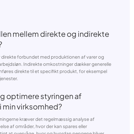
llen mellem direkte og indirekte
?
 direkte forbundet med produktionen af varer og
arbejdsløn. Indirekte omkostninger dækker generelle
nføres direkte til et specifikt produkt, for eksempel
tjenester.
g optimere styringen af
i min virksomhed?
ningerne kræver det regelmæssig analyse af
lse af områder, hvor der kan spares eller
igtigt at overvåge, hvor og hvordan pengene bliver