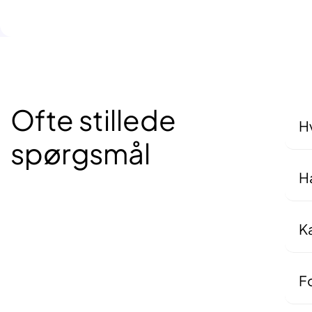
Ofte stillede
Hv
spørgsmål
Det
sam
Ha
Ja
ell
al
K
Nej
di
Fo
Ove
ing