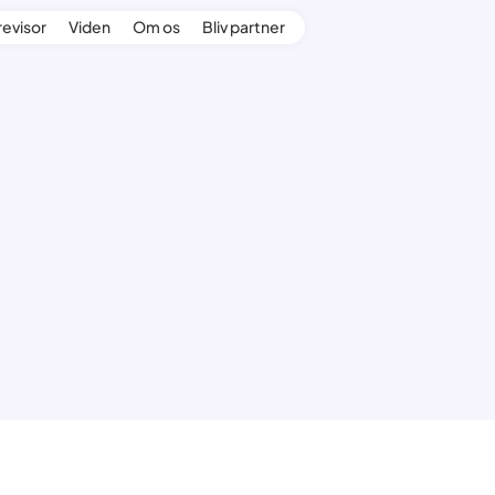
revisor
Viden
Om os
Bliv partner