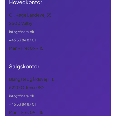
Hovedkontor
Gl. Køge Landevej 55
2500 Valby
info@finara.dk
+45 53 84 87 01
Man - Fre: 09 - 15
Salgskontor
Blangstedgårdsvej 1, 1.
5220 Odense SØ
info@finara.dk
+45 53 84 87 01
Man - Fre: 09 - 15