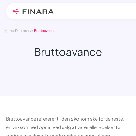
>
>
Skip
Hjem
Dictionary
Bruttoavance
to
content
Bruttoavance
Bruttoavance refererer til den økonomiske fortjeneste,
en virksomhed opnår ved salg af varer eller ydelser før
fradrag af salgsrelaterede omkostninger såsom