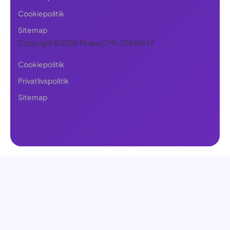
Cookiepolitik
Sitemap
Copyright © 2026 Finara CVR: 35869247
Cookiepolitik
Privatlivspolitik
Sitemap