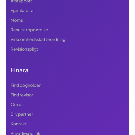
Årsrapport
Egenkapital
Moms
Resultatopgørelse
Virksomhedsskatteordning
Revisionspligt
Finara
Find bogholder
Find revisor
Om os
Bliv partner
Kontakt
Privatlivspolitik