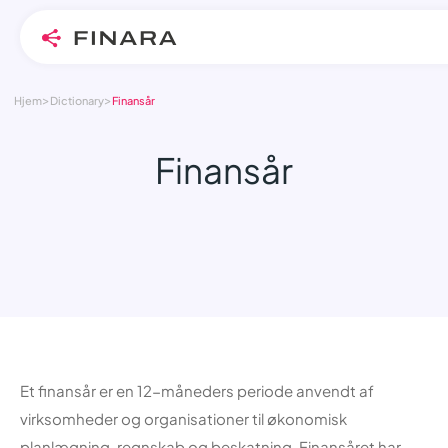
>
>
Skip
Hjem
Dictionary
Finansår
to
content
Finansår
Et finansår er en 12-måneders periode anvendt af
virksomheder og organisationer til økonomisk
planlægning, regnskab og beskatning. Finansåret har