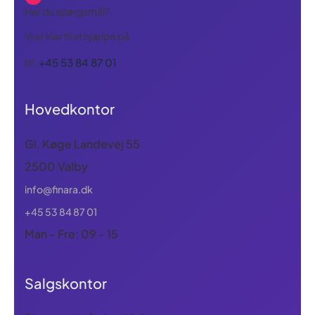
Har du spørgsmål?
Vi er klar til at hjælpe på
+45 53 84 87 01
tlf.
Hovedkontor
Gl. Køge Landevej 55
2500 Valby
info@finara.dk
+45 53 84 87 01
Man - Fre: 09 - 15
Salgskontor