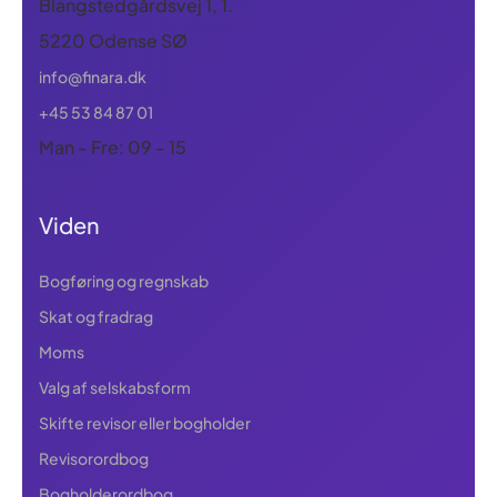
Blangstedgårdsvej 1, 1.
5220 Odense SØ
info@finara.dk
+45 53 84 87 01
Man - Fre: 09 - 15
Viden
Bogføring og regnskab
Skat og fradrag
Moms
Valg af selskabsform
Skifte revisor eller bogholder
Revisorordbog
Bogholderordbog