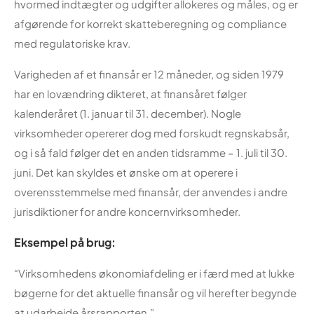
hvormed indtægter og udgifter allokeres og måles, og er
afgørende for korrekt skatteberegning og compliance
med regulatoriske krav.
Varigheden af et finansår er 12 måneder, og siden 1979
har en lovændring dikteret, at finansåret følger
kalenderåret (1. januar til 31. december). Nogle
virksomheder opererer dog med forskudt regnskabsår,
og i så fald følger det en anden tidsramme – 1. juli til 30.
juni. Det kan skyldes et ønske om at operere i
overensstemmelse med finansår, der anvendes i andre
jurisdiktioner for andre koncernvirksomheder.
Eksempel på brug:
“Virksomhedens økonomiafdeling er i færd med at lukke
bøgerne for det aktuelle finansår og vil herefter begynde
at udarbejde årsrapporten.”