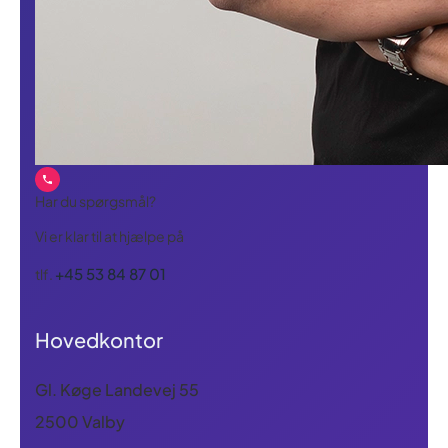
Har du spørgsmål?
Vi er klar til at hjælpe på
+45 53 84 87 01
tlf.
Hovedkontor
Gl. Køge Landevej 55
2500 Valby