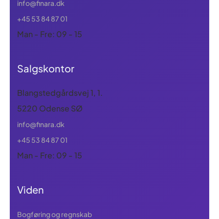
info@finara.dk
+45 53 84 87 01
Man - Fre: 09 - 15
Salgskontor
Blangstedgårdsvej 1, 1.
5220 Odense SØ
info@finara.dk
+45 53 84 87 01
Man - Fre: 09 - 15
Viden
Bogføring og regnskab