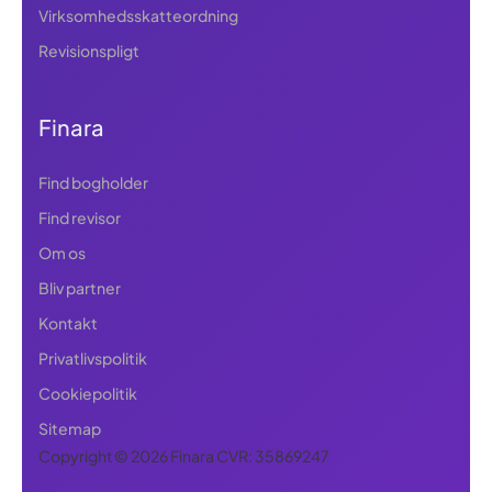
Virksomhedsskatteordning
Revisionspligt
Finara
Find bogholder
Find revisor
Om os
Bliv partner
Kontakt
Privatlivspolitik
Cookiepolitik
Sitemap
Copyright © 2026 Finara CVR: 35869247