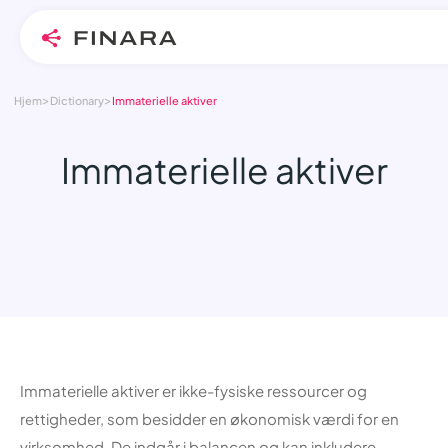
>
>
Skip
Hjem
Dictionary
Immaterielle aktiver
to
content
Immaterielle aktiver
Immaterielle aktiver er ikke-fysiske ressourcer og
rettigheder, som besidder en økonomisk værdi for en
virksomhed. De indgår i balancen og kan inkludere