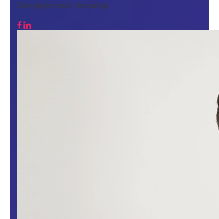
Det rigtige match. Helt ærligt.