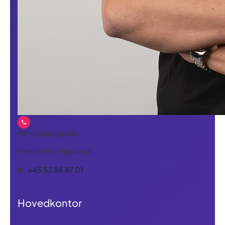
Har du spørgsmål?
Vi er klar til at hjælpe på
+45 53 84 87 01
tlf.
Hovedkontor