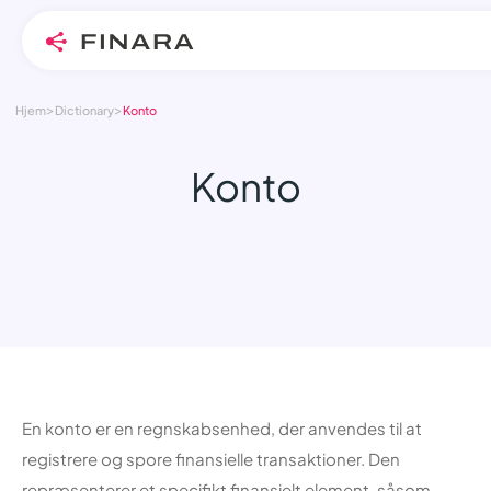
>
>
Skip
Hjem
Dictionary
Konto
to
content
Konto
En konto er en regnskabsenhed, der anvendes til at
registrere og spore finansielle transaktioner. Den
repræsenterer et specifikt finansielt element, såsom