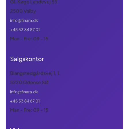
Gl. Køge Landevej 55
2500 Valby
info@finara.dk
+45 53 84 87 01
Man - Fre: 09 - 15
Salgskontor
Blangstedgårdsvej 1, 1.
5220 Odense SØ
info@finara.dk
+45 53 84 87 01
Man - Fre: 09 - 15