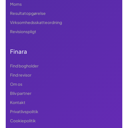
Moms
Resultatopgørelse
Virksomhedsskatteordning
Revisionspligt
Finara
Find bogholder
Find revisor
Om os
Bliv partner
Kontakt
Privatlivspolitik
Cookiepolitik