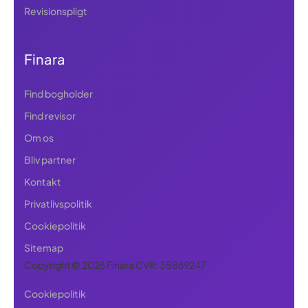
Revisionspligt
Finara
Find bogholder
Find revisor
Om os
Bliv partner
Kontakt
Privatlivspolitik
Cookiepolitik
Sitemap
Copyright © 2026 Finara CVR: 35869247
Cookiepolitik