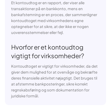
Et kontoudtog er en rapport, der viser alle
transaktioner på en bankkonto, mens en
bankafstemning er en proces, der sammenligner
kontoudtoget med virksomhedens egne
optegnelser for at sikre, at der ikke er nogen
uoverensstemmelser eller fejl.
Hvorfor er et kontoudtog
vigtigt for virksomheder?
Kontoudtoget er vigtigt for virksomheder, da det
giver dem mulighed for at overvåge og bekræfte
deres finansielle aktivitet nøjagtigt. Det bruges til
at afstemme bankposteringer, sikre korrekt
regnskabsføring og som dokumentation for
juridiske formål.