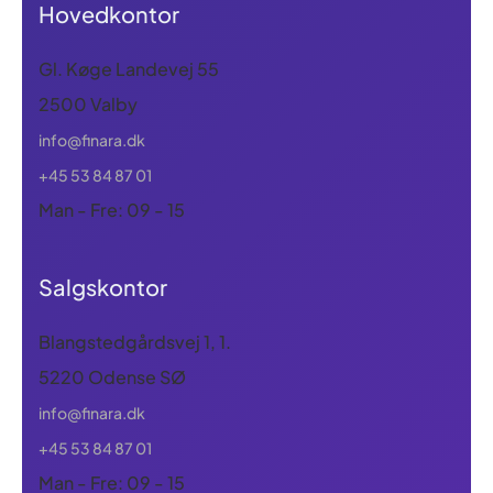
Hovedkontor
Gl. Køge Landevej 55
2500 Valby
info@finara.dk
+45 53 84 87 01
Man - Fre: 09 - 15
Salgskontor
Blangstedgårdsvej 1, 1.
5220 Odense SØ
info@finara.dk
+45 53 84 87 01
Man - Fre: 09 - 15