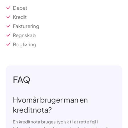
Debet
Kredit
Fakturering
Regnskab
Bogføring
FAQ
Hvornår bruger man en
kreditnota?
En kreditnota bruges typisk til at rette fejl i