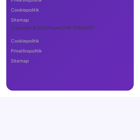
Cookiepolitik
Sitemap
Copyright © 2026 Finara CVR: 35869247
Cookiepolitik
Privatlivspolitik
Sitemap