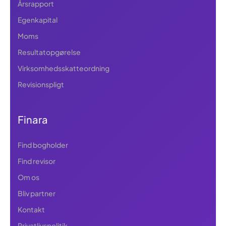
Årsrapport
Egenkapital
Moms
Resultatopgørelse
Virksomhedsskatteordning
Revisionspligt
Finara
Find bogholder
Find revisor
Om os
Bliv partner
Kontakt
Privatlivspolitik