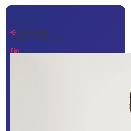
gebyrer, ingen forklaringer skyldige.
Det rigtige match. Helt ærligt.