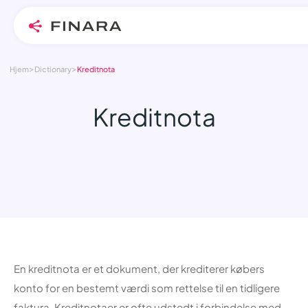
>
>
Skip
Hjem
Dictionary
Kreditnota
to
content
Kreditnota
En kreditnota er et dokument, der krediterer købers
konto for en bestemt værdi som rettelse til en tidligere
faktura. Kreditnotaer er ofte udstedt i forbindelse med