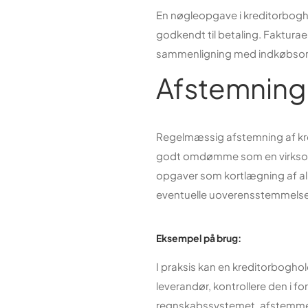
En nøgleopgave i kreditorboghol
godkendt til betaling. Faktura
sammenligning med indkøbsordr
Afstemning
Regelmæssig afstemning af kredi
godt omdømme som en virksomhed
opgaver som kortlægning af a
eventuelle uoverensstemmelse
Eksempel på brug:
I praksis kan en kreditorboghol
leverandør, kontrollere den i fo
regnskabssystemet, afstemme k