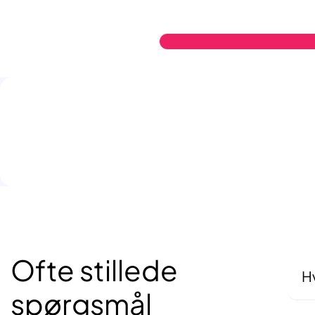
Ofte stillede
Hv
spørgsmål
Det
sam