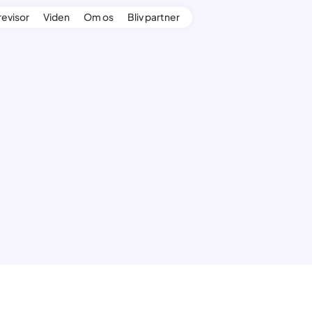
revisor
Viden
Om os
Bliv partner