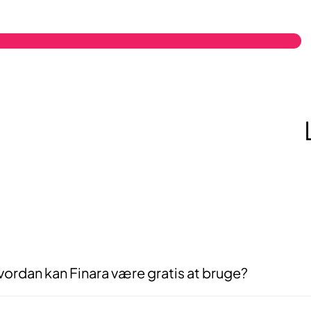
ordan kan Finara være gratis at bruge?
 er gratis for dig som virksomhed, fordi det er rådgiverne der betaler f
arbejde indgås — ikke før. Vores interesser er derfor fuldt på linje m