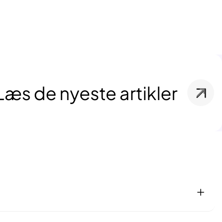
Læs de nyeste artikler
or at være en del af vores netværk. Vi tjener vores del, når et
ed dine.