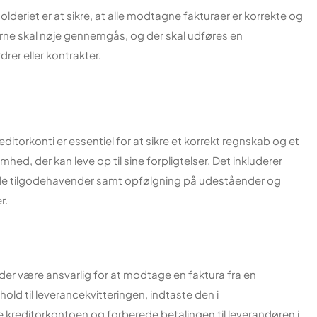
deriet er at sikre, at alle modtagne fakturaer er korrekte og
erne skal nøje gennemgås, og der skal udføres en
er eller kontrakter.
torkonti er essentiel for at sikre et korrekt regnskab og et
, der kan leve op til sine forpligtelser. Det inkluderer
lle tilgodehavender samt opfølgning på udeståender og
r.
der være ansvarlig for at modtage en faktura fra en
rhold til leverancekvitteringen, indtaste den i
reditorkontoen og forberede betalingen til leverandøren i