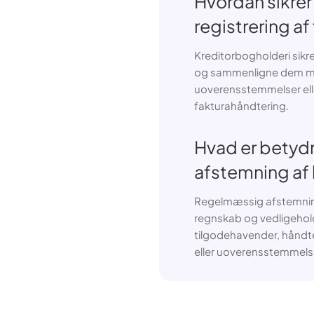
Hvordan sikrer
registrering af
Kreditorbogholderi sikr
og sammenligne dem med
uoverensstemmelser eller
fakturahåndtering.
Hvad er betyd
afstemning af 
Regelmæssig afstemning a
regnskab og vedligeho
tilgodehavender, håndte
eller uoverensstemmels