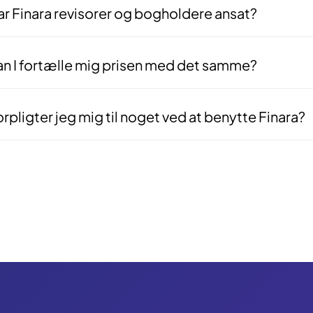
r Finara revisorer og bogholdere ansat?
 — vores matchningsteam består af deciderede fagfolk med baggrund i
er bogføring for dig, men bruger deres faglige indsigt til at gennemgå
tså med nogen, der ved hvad de snakker om.
an I fortælle mig prisen med det samme?
 — og det er med vilje. Alle virksomheder er forskellige, og vi laver i
g med, baseret på din specifikke opgave og situation.
rpligter jeg mig til noget ved at benytte Finara?
rhovedet ikke. Vores service er 100% uforpligtende. Du kan frit takke 
en forklaringer skyldige.