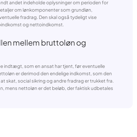
andt andet indeholde oplysninger om perioden for
etaljer om lønkomponenter som grundløn,
ventuelle fradrag. Den skal også tydeligt vise
toindkomst og nettoindkomst.
llen mellem bruttoløn og
e indtægt, som en ansat har tjent, før eventuelle
 Nettoløn er derimod den endelige indkomst, som den
t skat, social sikring og andre fradrag er trukket fra.
øn, mens nettoløn er det beløb, der faktisk udbetales