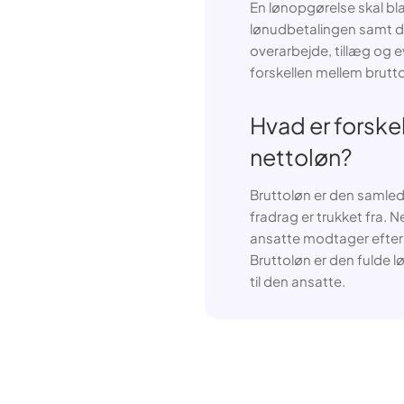
En lønopgørelse skal bl
lønudbetalingen samt d
overarbejde, tillæg og e
forskellen mellem brut
Hvad er forske
nettoløn?
Bruttoløn er den samled
fradrag er trukket fra.
ansatte modtager efter a
Bruttoløn er den fulde l
til den ansatte.