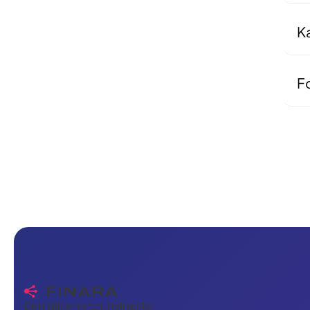
ell
al
K
Nej
di
Fo
Ove
ing
Det rigtige match. Helt ærligt.