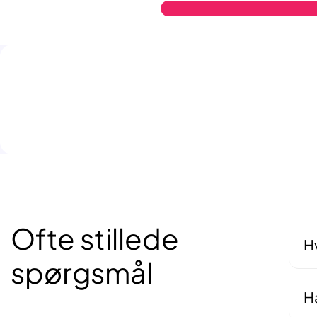
Ofte stillede
Hv
spørgsmål
Det
sam
Ha
Ja