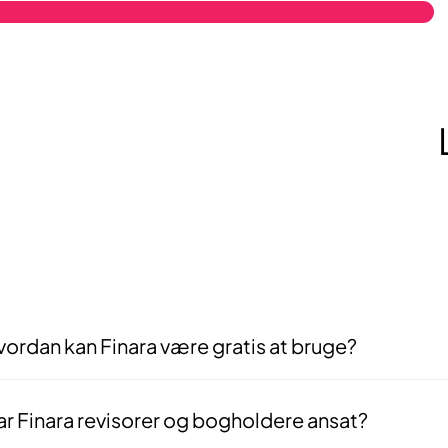
ordan kan Finara være gratis at bruge?
 er gratis for dig som virksomhed, fordi det er rådgiverne der betaler f
arbejde indgås — ikke før. Vores interesser er derfor fuldt på linje m
r Finara revisorer og bogholdere ansat?
 — vores matchningsteam består af deciderede fagfolk med baggrund i