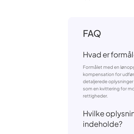
FAQ
Hvad er formå
Formålet med en lønopg
kompensation for udført
detaljerede oplysninger
som en kvittering for m
rettigheder.
Hvilke oplysni
indeholde?