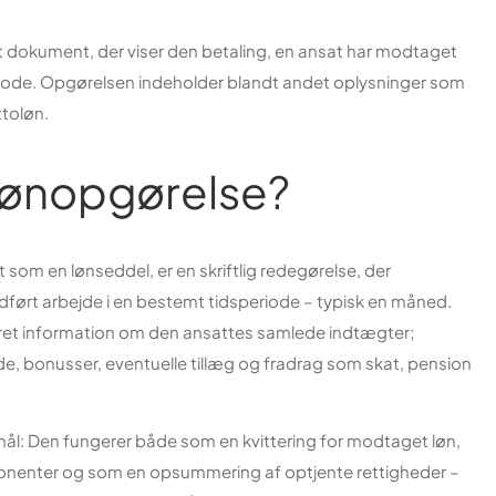
et dokument, der viser den betaling, en ansat har modtaget
eriode. Opgørelsen indeholder blandt andet oplysninger som
ttoløn.
 lønopgørelse?
som en lønseddel, er en skriftlig redegørelse, der
udført arbejde i en bestemt tidsperiode – typisk en måned.
ret information om den ansattes samlede indtægter;
de, bonusser, eventuelle tillæg og fradrag som skat, pension
mål: Den fungerer både som en kvittering for modtaget løn,
onenter og som en opsummering af optjente rettigheder –