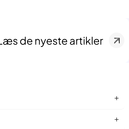
Læs de nyeste artikler
or at være en del af vores netværk. Vi tjener vores del, når et
ed dine.
nden for revision, regnskab og skat. De udfører ikke revision