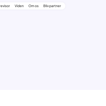
revisor
Viden
Om os
Bliv partner