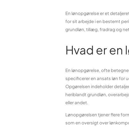
En lønopgørelse er et detaljer
for sit arbejde i en bestemt p
grundløn, tillæg, fradrag og ne
Hvad er en
En lønopgørelse, ofte betegnet 
specificerer en ansats løn for 
Opgørelsen indeholder detalje
heriblandt grundløn, overarbej
eller andet.
Lønopgørelsen tjener flere for
som en oversigt over lønkomp