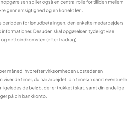
Lønopgørelsen spiller også en central rolle for tilliden mellem
ikre gennemsigtighed og en korrekt løn.
ve perioden for lønudbetalingen, den enkelte medarbejders
 informationer. Desuden skal opgørelsen tydeligt vise
 og nettoindkomsten (efter fradrag).
mber måned, hvorefter virksomheden udsteder en
n viser de timer, du har arbejdet, din timeløn samt eventuelle
r ligeledes de beløb, der er trukket i skat, samt din endelige
er på din bankkonto.