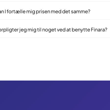
er bogføring for dig, men bruger deres faglige indsigt til at gennemgå
tså med nogen, der ved hvad de snakker om.
an I fortælle mig prisen med det samme?
 — og det er med vilje. Alle virksomheder er forskellige, og vi laver i
g med, baseret på din specifikke opgave og situation.
rpligter jeg mig til noget ved at benytte Finara?
rhovedet ikke. Vores service er 100% uforpligtende. Du kan frit takke 
en forklaringer skyldige.