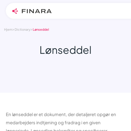
>
>
Skip
Hjem
Dictionary
Lønseddel
to
content
Lønseddel
En lønseddel er et dokument, der detaljeret opgør en
medarbejders indtjening og fradrag i en given
lønperiode. Lønsedlen bekræfter og specificerer