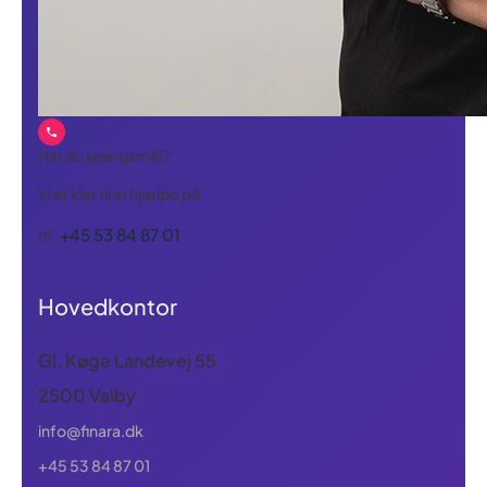
Har du spørgsmål?
Vi er klar til at hjælpe på
+45 53 84 87 01
tlf.
Hovedkontor
Gl. Køge Landevej 55
2500 Valby
info@finara.dk
+45 53 84 87 01