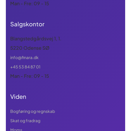
Man - Fre: 09 - 15
Salgskontor
Blangstedgårdsvej 1, 1.
5220 Odense SØ
info@finara.dk
+45 53 84 87 01
Man - Fre: 09 - 15
Viden
Bogføring og regnskab
Skat og fradrag
Moms