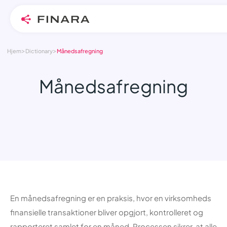
>
>
Skip
Hjem
Dictionary
Månedsafregning
to
content
Månedsafregning
En månedsafregning er en praksis, hvor en virksomheds
finansielle transaktioner bliver opgjort, kontrolleret og
rapporteret samlet for en måned. Processen sikrer, at alle