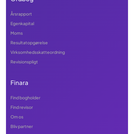
Årsrapport
Egenkapital
Moms
Resultatopgørelse
Virksomhedsskatteordning
Revisionspligt
Finara
Find bogholder
Find revisor
Om os
Bliv partner