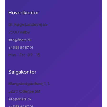
Hovedkontor
Gl. Køge Landevej 55
2500 Valby
info@finara.dk
+45 53 84 87 01
Man - Fre: 09 - 15
Salgskontor
Blangstedgårdsvej 1, 1.
5220 Odense SØ
info@finara.dk
+45 53 84 87 01