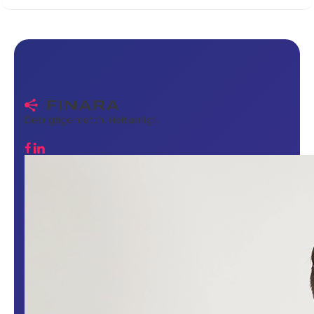
Overhovedet ikke. Vores service er 100% uforpligtende. Du
kan frit takke nej til det match, vi finder — ingen kontrakt, ingen
gebyrer, ingen forklaringer skyldige.
Det rigtige match. Helt ærligt.