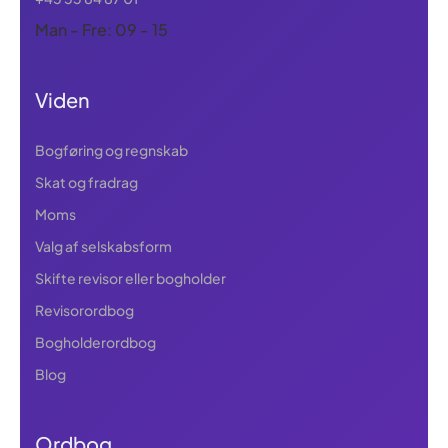
Man - Fre: 09 - 15
Viden
Bogføring og regnskab
Skat og fradrag
Moms
Valg af selskabsform
Skifte revisor eller bogholder
Revisorordbog
Bogholderordbog
Blog
Ordbog