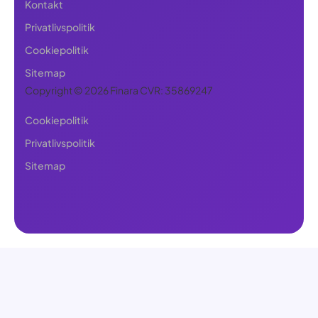
Kontakt
Privatlivspolitik
Cookiepolitik
Sitemap
Copyright © 2026 Finara CVR: 35869247
Cookiepolitik
Privatlivspolitik
Sitemap