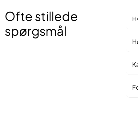
Ofte stillede
Hv
spørgsmål
Det
sam
Ha
Ja
ell
al
K
Nej
di
Fo
Ove
ing