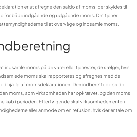
aration er at afregne den saldo af moms, der skyldes til
øjde for både indgående og udgående moms. Det tjener
kattemyndighederne til at overvåge og indsamle moms.
indberetning
 at indsamle moms på de varer eller tjenester, de sælger, hvis
indsamlede moms skal rapporteres og afregnes med de
ved hjælp af momsdeklarationen. Den indberettede saldo
lem den moms, som virksomheden har opkrævet, og den moms
ne køb i perioden. Efterfølgende skal virksomheden enten
yndighederne eller anmode om en refusion, hvis der er tale om