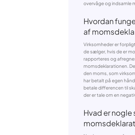
overvåge og indsamle
Hvordan funge
af momsdeklar
Virksomheder er forpligt
de sælger, hvis de er 
rapporteres og afregne
momsdeklarationen. Den 
den moms, som virkso
har betalt på egen hånd
betale differencen til 
der er tale om en negati
Hvad er nogle
momsdeklarat