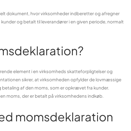
ielt dokument, hvor virksomheder indberetter og afregner
under og betalt til leverandører i en given periode, normalt
msdeklaration?
rende element i en virksomheds skatteforpligtelser og
entationen sikrer, at virksomheden opfylder de lovmæssige
 og betaling af den moms, som er opkrævet fra kunder.
 den moms, der er betalt på virksomhedens indkøb.
ed momsdeklaration