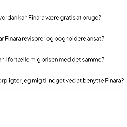
ordan kan Finara være gratis at bruge?
 er gratis for dig som virksomhed, fordi det er rådgiverne der betaler f
arbejde indgås — ikke før. Vores interesser er derfor fuldt på linje m
r Finara revisorer og bogholdere ansat?
 — vores matchningsteam består af deciderede fagfolk med baggrund i
er bogføring for dig, men bruger deres faglige indsigt til at gennemgå
tså med nogen, der ved hvad de snakker om.
an I fortælle mig prisen med det samme?
 — og det er med vilje. Alle virksomheder er forskellige, og vi laver i
g med, baseret på din specifikke opgave og situation.
rpligter jeg mig til noget ved at benytte Finara?
rhovedet ikke. Vores service er 100% uforpligtende. Du kan frit takke 
en forklaringer skyldige.