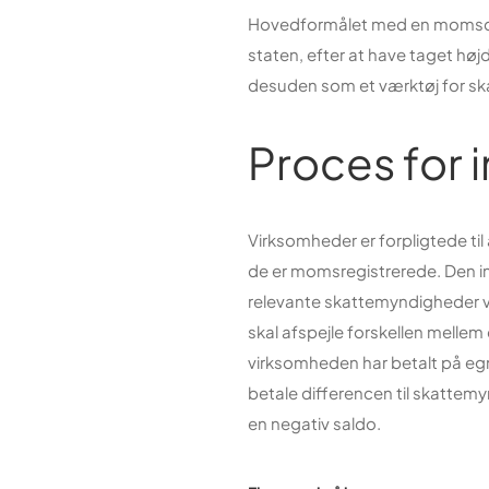
Hovedformålet med en momsdekl
staten, efter at have taget h
desuden som et værktøj for s
Proces for 
Virksomheder er forpligtede til
de er momsregistrerede. Den 
relevante skattemyndigheder 
skal afspejle forskellen mel
virksomheden har betalt på eg
betale differencen til skattem
en negativ saldo.