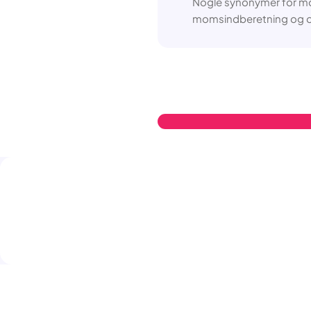
Nogle synonymer for m
momsindberetning og op