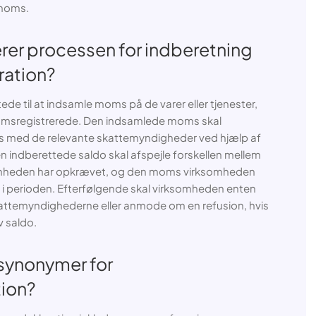
 moms.
rer processen for indberetning
ation?
ede til at indsamle moms på de varer eller tjenester,
momsregistrerede. Den indsamlede moms skal
s med de relevante skattemyndigheder ved hjælp af
indberettede saldo skal afspejle forskellen mellem
mheden har opkrævet, og den moms virksomheden
 i perioden. Efterfølgende skal virksomheden enten
skattemyndighederne eller anmode om en refusion, hvis
v saldo.
 synonymer for
ion?