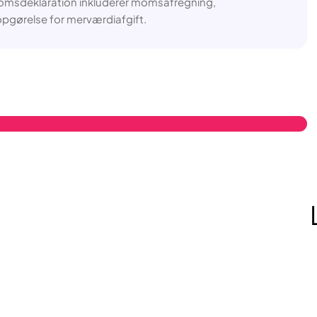
omsdeklaration inkluderer momsafregning,
gørelse for merværdiafgift.