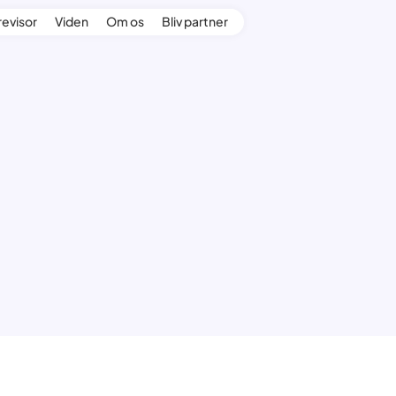
revisor
Viden
Om os
Bliv partner