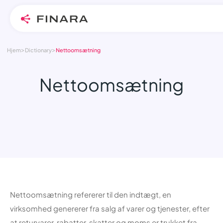
>
>
Skip
Hjem
Dictionary
Nettoomsætning
to
content
Nettoomsætning
Nettoomsætning refererer til den indtægt, en
virksomhed genererer fra salg af varer og tjenester, efter
at returvarer, rabatter, skatter og moms er trukket fra.