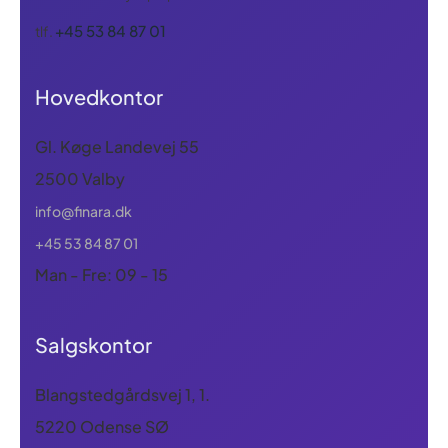
+45 53 84 87 01
tlf.
Hovedkontor
Gl. Køge Landevej 55
2500 Valby
info@finara.dk
+45 53 84 87 01
Man - Fre: 09 - 15
Salgskontor
Blangstedgårdsvej 1, 1.
5220 Odense SØ