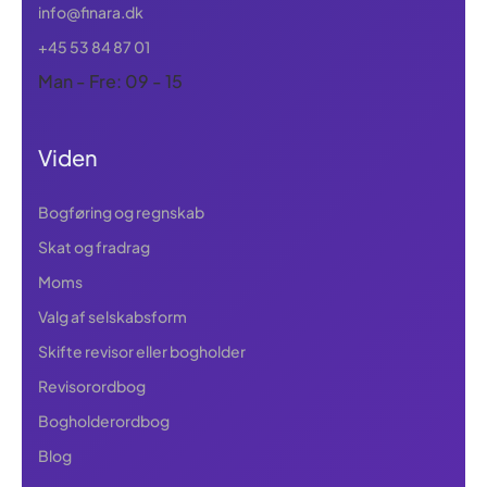
info@finara.dk
+45 53 84 87 01
Man - Fre: 09 - 15
Viden
Bogføring og regnskab
Skat og fradrag
Moms
Valg af selskabsform
Skifte revisor eller bogholder
Revisorordbog
Bogholderordbog
Blog