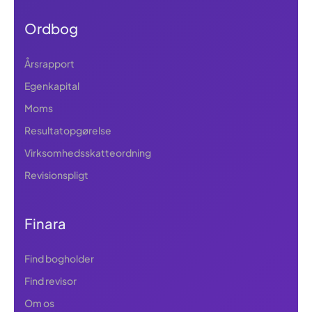
Ordbog
Årsrapport
Egenkapital
Moms
Resultatopgørelse
Virksomhedsskatteordning
Revisionspligt
Finara
Find bogholder
Find revisor
Om os