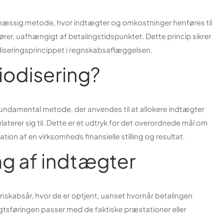
mæssig metode, hvor indtægter og omkostninger henføres til
rer, uafhængigt af betalingstidspunktet. Dette princip sikrer
seringsprincippet i regnskabsaflæggelsen.
iodisering?
 fundamental metode, der anvendes til at allokere indtægter
relaterer sig til. Dette er et udtryk for det overordnede mål om
ion af en virksomheds finansielle stilling og resultat.
ng af indtægter
gnskabsår, hvor de er optjent, uanset hvornår betalingen
gtsføringen passer med de faktiske præstationer eller