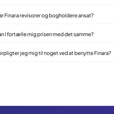
 er gratis for dig som virksomhed, fordi det er rådgiverne der betaler f
arbejde indgås — ikke før. Vores interesser er derfor fuldt på linje m
r Finara revisorer og bogholdere ansat?
 — vores matchningsteam består af deciderede fagfolk med baggrund i
er bogføring for dig, men bruger deres faglige indsigt til at gennemgå
tså med nogen, der ved hvad de snakker om.
an I fortælle mig prisen med det samme?
 — og det er med vilje. Alle virksomheder er forskellige, og vi laver i
g med, baseret på din specifikke opgave og situation.
rpligter jeg mig til noget ved at benytte Finara?
rhovedet ikke. Vores service er 100% uforpligtende. Du kan frit takke 
en forklaringer skyldige.