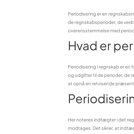
Periodisering er en regnskabs
de regnskabsperioder, de vedrø
overensstemmelse med periodi
Hvad er per
Periodisering i regnskab er en
og udgifter til de perioder, de 
at opnå en retvisende præsentat
Periodiseri
Her noteres indtægter i det re
modtages. Det sikrer, at indtæ