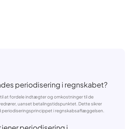
des periodisering i regnskabet?
il at fordele indtægter og omkostninger til de
edrører, uanset betalingstidspunktet. Dette sikrer
eriodiseringsprincippet i regnskabsaflæggelsen.
tjener periodisering i