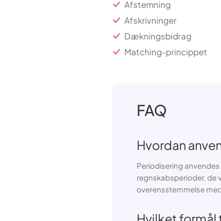
Afstemning
Afskrivninger
Dækningsbidrag
Matching-princippet
FAQ
Hvordan anven
Periodisering anvendes t
regnskabsperioder, de v
overensstemmelse med p
Hvilket formål 