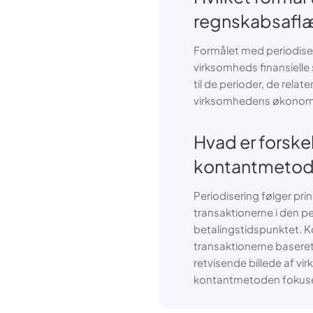
regnskabsafl
Formålet med periodiser
virksomheds finansielle s
til de perioder, de relate
virksomhedens økonomis
Hvad er forske
kontantmeto
Periodisering følger pr
transaktionerne i den per
betalingstidspunktet.
transaktionerne baseret
retvisende billede af v
kontantmetoden fokuse