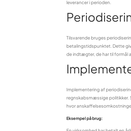
leverancer i perioden.
Periodiseri
Tilsvarende bruges periodisering
betalingstidspunktet. Dette giv
de indtægter, de har til formål 
Implemente
Implementering af periodiseri
regnskabsmæssige politikker. 
hvor anskaffelsesomkostningen
Eksempel på brug:
En virksomhed har betalt en årl