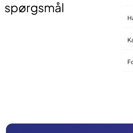
spørgsmål
Det
sam
Ha
Ja
ell
al
K
Nej
di
Fo
Ove
ing