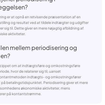
æggelsen?
ing er at opnå en retvisende præsentation af en
tilling og resultat ved at tildele indtægter og udgifter
rer sig til. Dette giver en mere nøjagtig afbildning af
ke aktiviteter.
llen mellem periodisering og
den?
incippet om at indtægtsføre og omkostningsføre
iode, hvor de relaterer sig til, uanset
 Kontantmetoden indtægts- og omkostningsfører
 på betalingstidspunktet. Periodisering giver et mere
irksomhedens økonomiske aktiviteter, mens
rer på kontantstrømme.