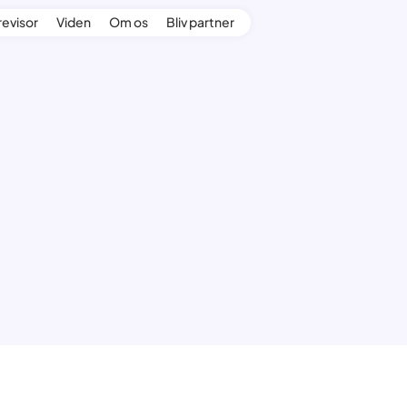
revisor
Viden
Om os
Bliv partner