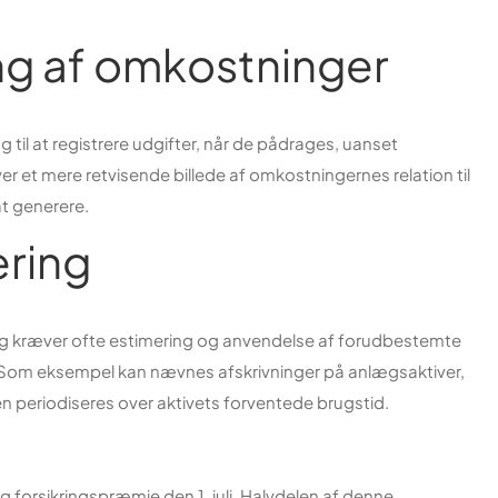
ng af omkostninger
 til at registrere udgifter, når de pådrages, uanset
er et mere retvisende billede af omkostningernes relation til
at generere.
ring
ng kræver ofte estimering og anvendelse af forudbestemte
Som eksempel kan nævnes afskrivninger på anlægsaktiver,
 periodiseres over aktivets forventede brugstid.
ig forsikringspræmie den 1. juli. Halvdelen af denne