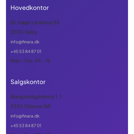
Hovedkontor
Gl. Køge Landevej 55
2500 Valby
info@finara.dk
+45 53 84 87 01
Man - Fre: 09 - 15
Salgskontor
Blangstedgårdsvej 1, 1.
5220 Odense SØ
info@finara.dk
+45 53 84 87 01