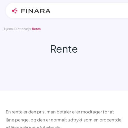
>
>
Skip
Hjem
Dictionary
Rente
to
content
Rente
En rente er den pris, man betaler eller modtager for at
låne penge, og den er normalt udtrykt som en procentdel
af lånebeløbet på årsbasis.