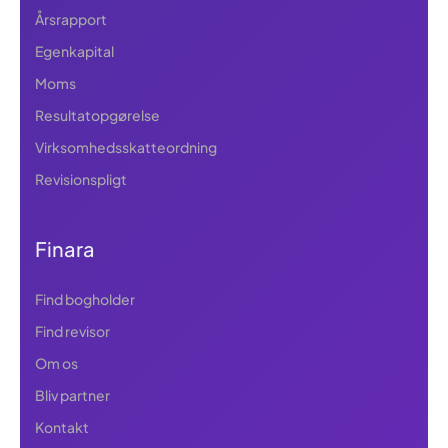
Årsrapport
Egenkapital
Moms
Resultatopgørelse
Virksomhedsskatteordning
Revisionspligt
Finara
Find bogholder
Find revisor
Om os
Bliv partner
Kontakt