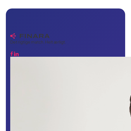
gebyrer, ingen forklaringer skyldige.
Det rigtige match. Helt ærligt.