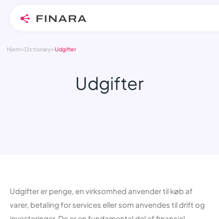
>
>
Skip
Hjem
Dictionary
Udgifter
to
content
Udgifter
Udgifter er penge, en virksomhed anvender til køb af
varer, betaling for services eller som anvendes til drift og
investeringer. De er en fundamental del af finansiel