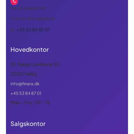
Har du spørgsmål?
Vi er klar til at hjælpe på
+45 53 84 87 01
tlf.
Hovedkontor
Gl. Køge Landevej 55
2500 Valby
info@finara.dk
+45 53 84 87 01
Man - Fre: 09 - 15
Salgskontor