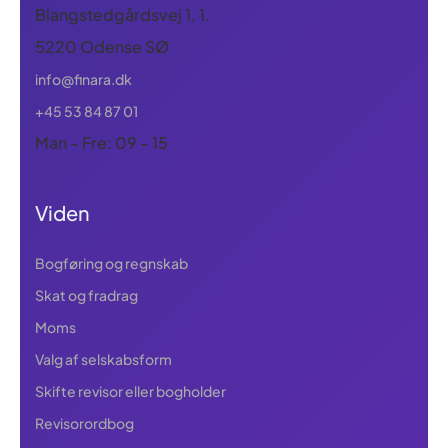
Blangstedgårdsvej 1, 1.
5220 Odense SØ
info@finara.dk
+45 53 84 87 01
Man - Fre: 09 - 15
Viden
Bogføring og regnskab
Skat og fradrag
Moms
Valg af selskabsform
Skifte revisor eller bogholder
Revisorordbog