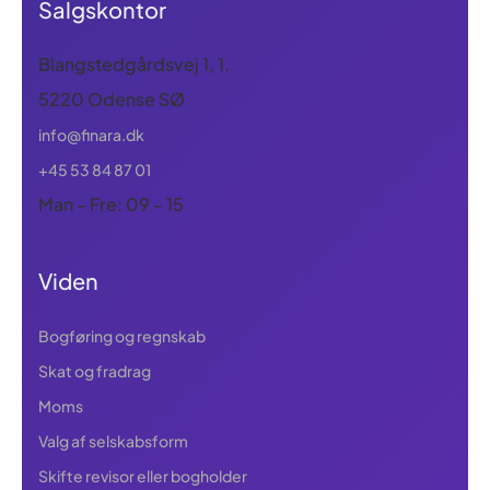
Salgskontor
Blangstedgårdsvej 1, 1.
5220 Odense SØ
info@finara.dk
+45 53 84 87 01
Man - Fre: 09 - 15
Viden
Bogføring og regnskab
Skat og fradrag
Moms
Valg af selskabsform
Skifte revisor eller bogholder