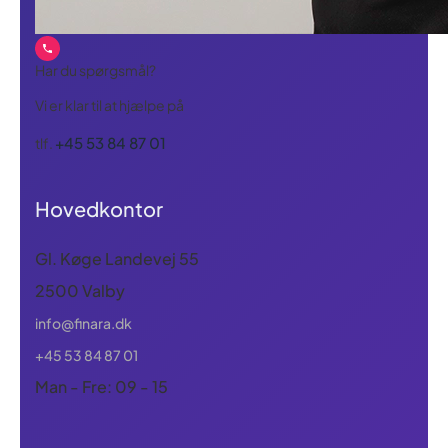
Har du spørgsmål?
Vi er klar til at hjælpe på
+45 53 84 87 01
tlf.
Hovedkontor
Gl. Køge Landevej 55
2500 Valby
info@finara.dk
+45 53 84 87 01
Man - Fre: 09 - 15