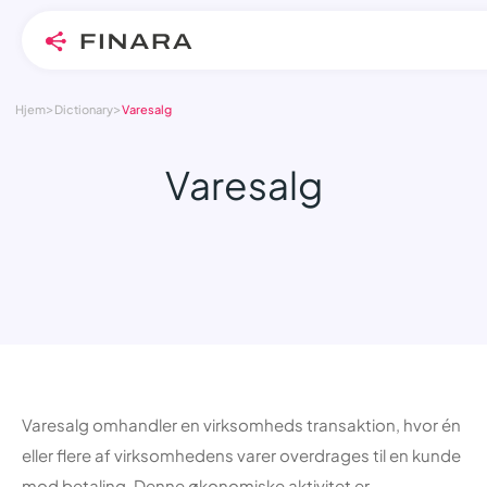
>
>
Skip
Hjem
Dictionary
Varesalg
to
content
Varesalg
Varesalg omhandler en virksomheds transaktion, hvor én
eller flere af virksomhedens varer overdrages til en kunde
mod betaling. Denne økonomiske aktivitet er