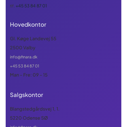
+45 53 84 87 01
tlf.
Hovedkontor
Gl. Køge Landevej 55
2500 Valby
info@finara.dk
+45 53 84 87 01
Man - Fre: 09 - 15
Salgskontor
Blangstedgårdsvej 1, 1.
5220 Odense SØ