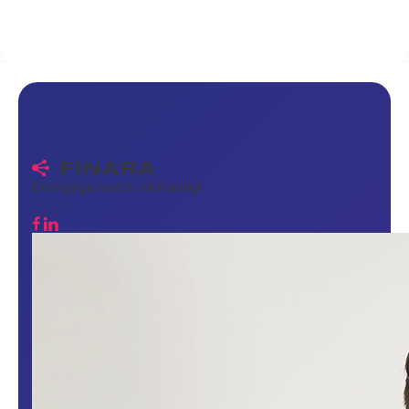
Det rigtige match. Helt ærligt.