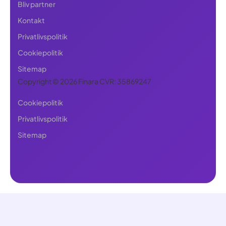
Bliv partner
Kontakt
Privatlivspolitik
Cookiepolitik
Sitemap
Copyright © 2026 Finara CVR: 35869247
Cookiepolitik
Privatlivspolitik
Sitemap