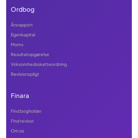
Ordbog
Årsrapport
Egenkapital
Moms
Resultatopgørelse
Virksomhedsskatteordning
Revisionspligt
Finara
Find bogholder
Find revisor
Om os