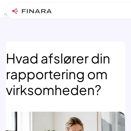
>
>
Skip
Hjem
Blogindlæg
Hvad afslører din rapportering om virksomheden?
to
content
Hvad afslører din
rapportering om
virksomheden?