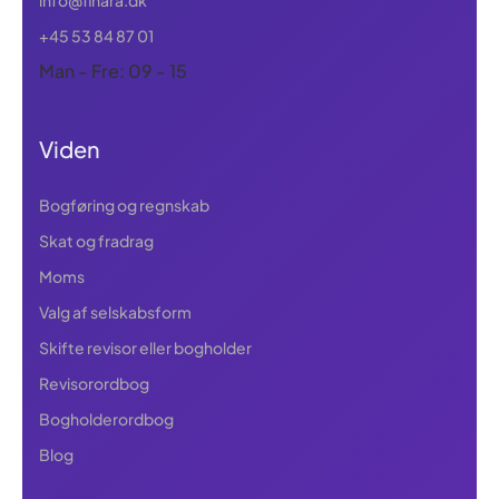
info@finara.dk
+45 53 84 87 01
Man - Fre: 09 - 15
Viden
Bogføring og regnskab
Skat og fradrag
Moms
Valg af selskabsform
Skifte revisor eller bogholder
Revisorordbog
Bogholderordbog
Blog