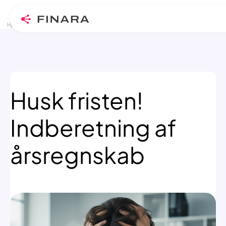
>
>
Skip
Hjem
Blogindlæg
Husk fristen! Indberetning af årsregnskab
to
content
Husk fristen!
Indberetning af
årsregnskab