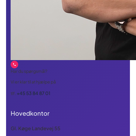
Har du spørgsmål?
Vi er klar til at hjælpe på
+45 53 84 87 01
tlf.
Hovedkontor
Gl. Køge Landevej 55