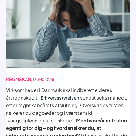
REGNSKAB
, 13.08.2025
Virksomheder i Danmark skal indberette deres
årsregnskab til
senest seks måneder
Erhvervsstyrelsen
efter regnskabsårets afslutning. Overskrides fristen,
risikerer du dagbøder og i værste fald
tvangsopløsning af selskabet.
Men hvornår er fristen
egentlig for dig – og hvordan sikrer du, at
indberetningen sker uden bøvl?
I denne artikel får du