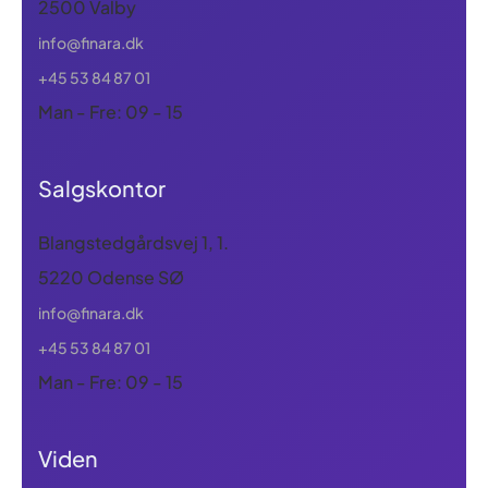
2500 Valby
info@finara.dk
+45 53 84 87 01
Man - Fre: 09 - 15
Salgskontor
Blangstedgårdsvej 1, 1.
5220 Odense SØ
info@finara.dk
+45 53 84 87 01
Man - Fre: 09 - 15
Viden