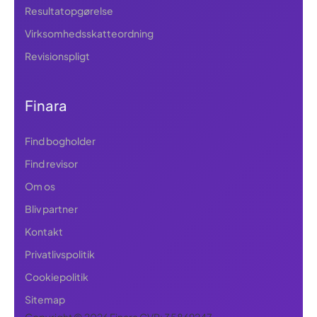
Resultatopgørelse
Virksomhedsskatteordning
Revisionspligt
Finara
Find bogholder
Find revisor
Om os
Bliv partner
Kontakt
Privatlivspolitik
Cookiepolitik
Sitemap
Copyright © 2026 Finara CVR: 35869247