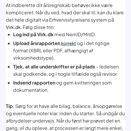
At indberette dit årsregnskab behøver ikke være
kompliceret. Når du ved, hvad der skal til, kan du klare
det hele digitalt via Erhvervsstyrelsens system på
. Følg disse trin:
Virk.dk
Log ind på Virk.dk
med NemID/MitID.
Upload årsrapporten
og i det rigtige
korrekt
format (XBRL eller PDF, afhængigt af
virksomhedstype).
Tjek, at alle underskrifter er på plads
– ledelsen
skal godkende, og i nogle tilfælde også revisor.
Indsend rapporten
og gem kvitteringen som
dokumentation.
Tip
: Sørg for at have alle bilag, balance, årsopgørelse
og eventuelle noter klar, inden du starter. Så undgår du
afbrydelser undervejs. Når du først har prøvet det en
gang, vil du opleve, at processen er langt mere enkel,