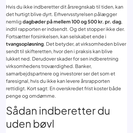
Hvis du ikke indberetter dit årsregnskab til tiden, kan
det hurtigt blive dyrt. Erhvervsstyrelsen pålægger
nemlig
dagbøder på mellem 100 og 500 kr. pr. dag
,
indtil rapporten er indsendt. Og det stopper ikke der.
Fortsætter forsinkelsen, kan selskabet ende i
tvangsopløsning
. Det betyder, at virksomheden bliver
sendt til skifteretten, hvor den i praksis kan blive
lukket ned. Derudover skader for sen indberetning
virksomhedens troværdighed. Banker,
samarbejdspartnere og investorer ser det som et
faresignal, hvis du ikke kan levere årsrapporten
rettidigt. Kort sagt: En overskredet frist koster både
penge og omdømme.
Sådan indberetter du
uden bøvl