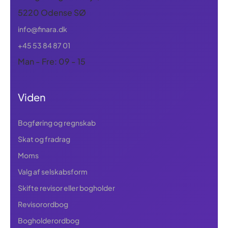
5220 Odense SØ
info@finara.dk
+45 53 84 87 01
Man - Fre: 09 - 15
Viden
Bogføring og regnskab
Skat og fradrag
Moms
Valg af selskabsform
Skifte revisor eller bogholder
Revisorordbog
Bogholderordbog