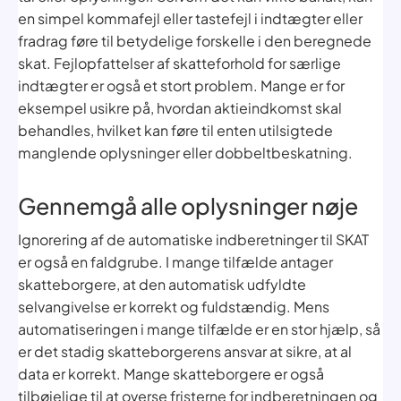
en simpel kommafejl eller tastefejl i indtægter eller
fradrag føre til betydelige forskelle i den beregnede
skat. Fejlopfattelser af skatteforhold for særlige
indtægter er også et stort problem. Mange er for
eksempel usikre på, hvordan aktieindkomst skal
behandles, hvilket kan føre til enten utilsigtede
manglende oplysninger eller dobbeltbeskatning.
Gennemgå alle oplysninger nøje
Ignorering af de automatiske indberetninger til SKAT
er også en faldgrube. I mange tilfælde antager
skatteborgere, at den automatisk udfyldte
selvangivelse er korrekt og fuldstændig. Mens
automatiseringen i mange tilfælde er en stor hjælp, så
er det stadig skatteborgerens ansvar at sikre, at al
data er korrekt. Mange skatteborgere er også
tilbøjelige til at overse fristerne for indberetningen og