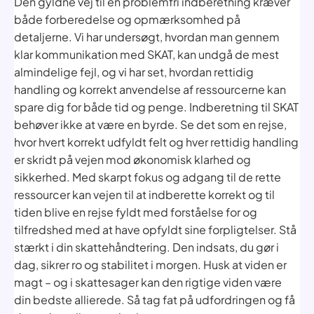
Den gyldne vej til en problemfri indberetning kræver
både forberedelse og opmærksomhed på
detaljerne. Vi har undersøgt, hvordan man gennem
klar kommunikation med SKAT, kan undgå de mest
almindelige fejl, og vi har set, hvordan rettidig
handling og korrekt anvendelse af ressourcerne kan
spare dig for både tid og penge. Indberetning til SKAT
behøver ikke at være en byrde. Se det som en rejse,
hvor hvert korrekt udfyldt felt og hver rettidig handling
er skridt på vejen mod økonomisk klarhed og
sikkerhed. Med skarpt fokus og adgang til de rette
ressourcer kan vejen til at indberette korrekt og til
tiden blive en rejse fyldt med forståelse for og
tilfredshed med at have opfyldt sine forpligtelser. Stå
stærkt i din skattehåndtering. Den indsats, du gør i
dag, sikrer ro og stabilitet i morgen. Husk at viden er
magt – og i skattesager kan den rigtige viden være
din bedste allierede. Så tag fat på udfordringen og få