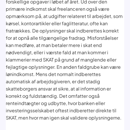
forskellige opgaver i løbet af året. Ud over den
primære indkomst skal freelanceren også være
opmærksom på, at udgifter relateret til arbejdet, som
kørsel, kontorartikler eller faglitteratur, ofte kan
fratrækkes. De oplysninger skal indberettes korrekt
for at opnå alle tilgængelige fradrag. Misforståelser
kan medføre, at man betaler mere i skat end
nødvendigt, eller i værste fald at man kommer i
klammerier med SKAT på grund af manglende eller
fejlagtige oplysninger. En anden faldgrube kan være
lønindkomst. Mens det normalt indberettes
automatisk af arbejdsgiveren, er det stadig
skatteborgers ansvar at sikre, at al information er
korrekt og fuldstændig. Det omfatter også
renteindtægter og udbytte, hvor banken eller
investeringsselskabet oftest indberetter direkte til
SKAT, men hvor man igen skal validere oplysningerne.