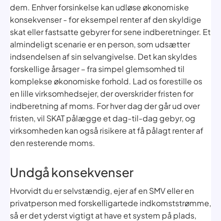
dem. Enhver forsinkelse kan udløse økonomiske
konsekvenser - for eksempel renter af den skyldige
skat eller fastsatte gebyrer for sene indberetninger. Et
almindeligt scenarie er en person, som udsætter
indsendelsen af sin selvangivelse. Det kan skyldes
forskellige årsager – fra simpel glemsomhed til
komplekse økonomiske forhold. Lad os forestille os
en lille virksomhedsejer, der overskrider fristen for
indberetning af moms. For hver dag der går ud over
fristen, vil SKAT pålægge et dag-til-dag gebyr, og
virksomheden kan også risikere at få pålagt renter af
den resterende moms.
Undgå konsekvenser
Hvorvidt du er selvstændig, ejer af en SMV eller en
privatperson med forskelligartede indkomststrømme,
så er det yderst vigtigt at have et system på plads,