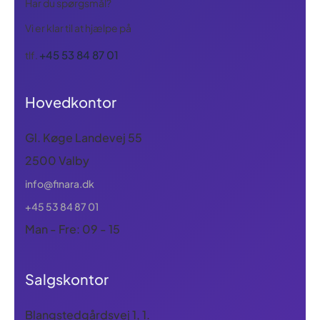
Har du spørgsmål?
Vi er klar til at hjælpe på
+45 53 84 87 01
tlf.
Hovedkontor
Gl. Køge Landevej 55
2500 Valby
info@finara.dk
+45 53 84 87 01
Man - Fre: 09 - 15
Salgskontor
Blangstedgårdsvej 1, 1.