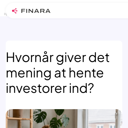
>
>
Skip
Hjem
Blogindlæg
Hvornår giver det mening at hente investorer ind?
to
content
Hvornår giver det
mening at hente
investorer ind?