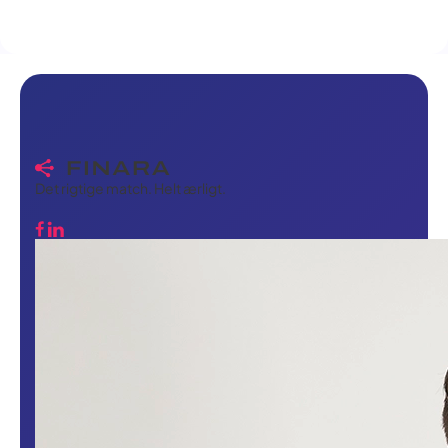
Det rigtige match. Helt ærligt.