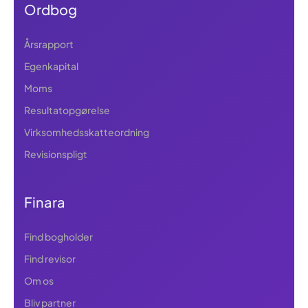
Ordbog
Årsrapport
Egenkapital
Moms
Resultatopgørelse
Virksomhedsskatteordning
Revisionspligt
Finara
Find bogholder
Find revisor
Om os
Bliv partner