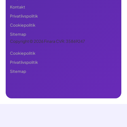
Kontakt
Privatlivspolitik
Cookiepolitik
Sitemap
Copyright © 2026 Finara CVR: 35869247
Cookiepolitik
Privatlivspolitik
Sitemap