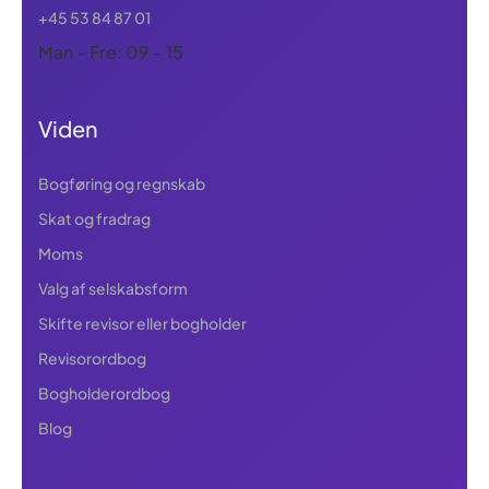
+45 53 84 87 01
Man - Fre: 09 - 15
Viden
Bogføring og regnskab
Skat og fradrag
Moms
Valg af selskabsform
Skifte revisor eller bogholder
Revisorordbog
Bogholderordbog
Blog