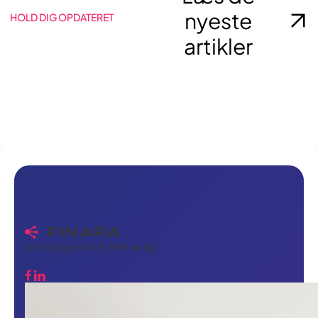
nyeste
HOLD DIG OPDATERET
artikler
Det rigtige match. Helt ærligt.