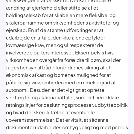
vellykket generationsskifte. Det kan indebære
ændring af ejerforhold eller stiftelse af et
holdingselskab for at skabe en mere fleksibel og
skalerbar ramme om virksomhedens aktiviteter og
ejerskab. En af de største udfordringer er at
udarbejde en aftale, der ikke alene opfylder
lovmæssige krav, men også respekterer de
involverede parters interesser. Eksempelvis hvis
virksomheden overgår fra forældre til børn, skal der
tages hensyn til både forældrenes sikring af et
økonomisk afkast og børnenes mulighed for at
påtage sig virksomheden med en rimelig grad af
autonomi. Desuden er det vigtigt at oprette
vedtægter og aktionæraftaler, som definerer klare
retningslinjer for beslutningsprocesser, udbyttepolitik
og hvad der sker i tilfælde af eventuelle
uoverensstemmelser. Det er vitalt, at sådanne
dokumenter udarbejdes omhyggeligt og med præcis