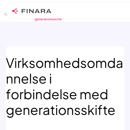
>
>
Skip
Hjem
Blogindlæg
Virksomhedsomdannelse i forbindelse med
generationsskifte
to
content
Virksomhedsomda
nnelse i
forbindelse med
generationsskifte