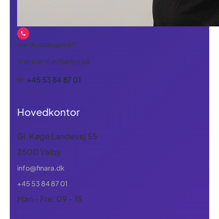
Har du spørgsmål?
Vi er klar til at hjælpe på
+45 53 84 87 01
tlf.
Hovedkontor
Gl. Køge Landevej 55
2500 Valby
info@finara.dk
+45 53 84 87 01
Man - Fre: 09 - 15