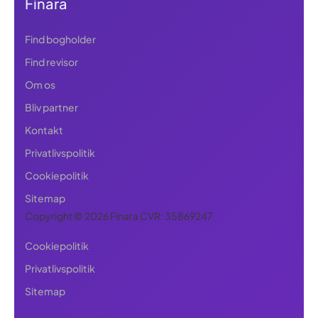
Finara
Find bogholder
Find revisor
Om os
Bliv partner
Kontakt
Privatlivspolitik
Cookiepolitik
Sitemap
Copyright © 2026 Finara CVR: 35869247
Cookiepolitik
Privatlivspolitik
Sitemap