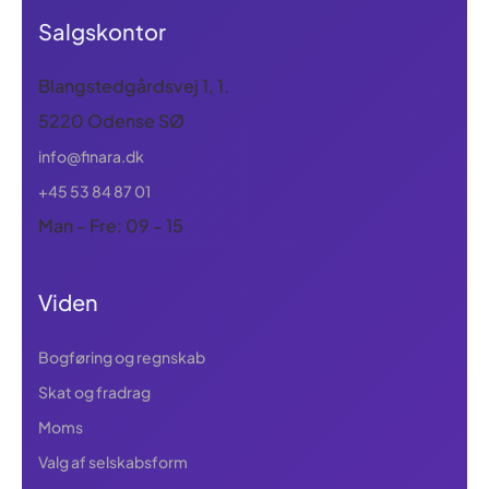
Salgskontor
Blangstedgårdsvej 1, 1.
5220 Odense SØ
info@finara.dk
+45 53 84 87 01
Man - Fre: 09 - 15
Viden
Bogføring og regnskab
Skat og fradrag
Moms
Valg af selskabsform