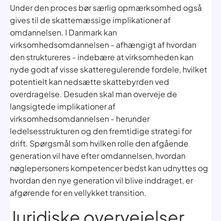
Under den proces bør særlig opmærksomhed også
gives til de skattemæssige implikationer af
omdannelsen. I Danmark kan
virksomhedsomdannelsen - afhængigt af hvordan
den struktureres - indebære at virksomheden kan
nyde godt af visse skatteregulerende fordele, hvilket
potentielt kan nedsætte skattebyrden ved
overdragelse. Desuden skal man overveje de
langsigtede implikationer af
virksomhedsomdannelsen - herunder
ledelsesstrukturen og den fremtidige strategi for
drift. Spørgsmål som hvilken rolle den afgående
generation vil have efter omdannelsen, hvordan
nøglepersoners kompetencer bedst kan udnyttes og
hvordan den nye generation vil blive inddraget, er
afgørende for en vellykket transition.
Juridiske overvejelser