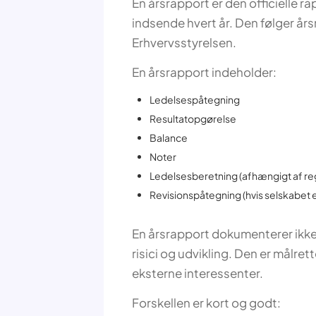
En årsrapport er den officielle r
indsende hvert år. Den følger år
Erhvervsstyrelsen.
En årsrapport indeholder:
Ledelsespåtegning
Resultatopgørelse
Balance
Noter
Ledelsesberetning (afhængigt af r
Revisionspåtegning (hvis selskabet e
En årsrapport dokumenterer ikke
risici og udvikling. Den er målre
eksterne interessenter.
Forskellen er kort og godt: