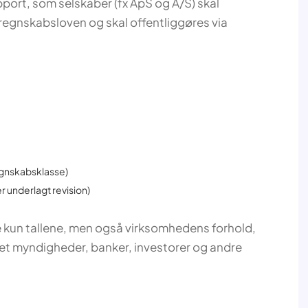
apport, som selskaber (fx ApS og A/S) skal
sregnskabsloven og skal offentliggøres via
egnskabsklasse)
r underlagt revision)
 kun tallene, men også virksomhedens forhold,
ttet myndigheder, banker, investorer og andre