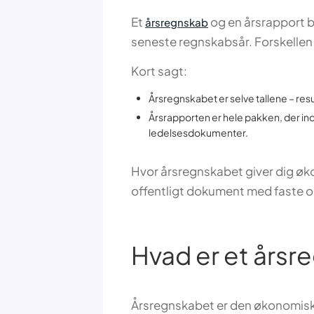
Et
og en årsrapport b
årsregnskab
seneste regnskabsår. Forskellen 
Kort sagt:
Årsregnskabet er selve tallene – resu
Årsrapporten er hele pakken, der in
ledelsesdokumenter.
Hvor årsregnskabet giver dig øko
offentligt dokument med faste op
Hvad er et årsr
Årsregnskabet er den økonomiske 