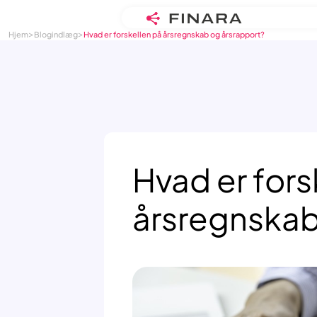
>
>
Skip
Hjem
Blogindlæg
Hvad er forskellen på årsregnskab og årsrapport?
to
content
Hvad er fors
årsregnskab