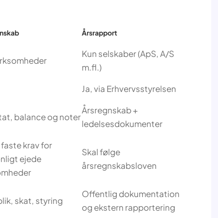
gnskab
Årsrapport
Kun selskaber (ApS, A/S
virksomheder
m.fl.)
Ja, via Erhvervsstyrelsen
Årsregnskab +
tat, balance og noter
ledelsesdokumenter
faste krav for
Skal følge
nligt ejede
årsregnskabsloven
omheder
Offentlig dokumentation
ik, skat, styring
og ekstern rapportering