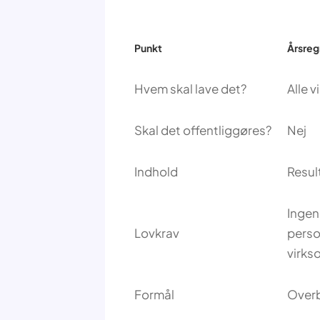
Punkt
Årsre
Hvem skal lave det?
Alle 
Skal det offentliggøres?
Nej
Indhold
Resul
Ingen 
Lovkrav
perso
virks
Formål
Overbl