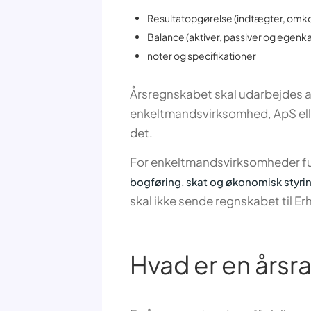
Resultatopgørelse (indtægter, omkos
Balance (aktiver, passiver og egenka
noter og specifikationer
Årsregnskabet skal udarbejdes af
enkeltmandsvirksomhed, ApS eller 
det.
For enkeltmandsvirksomheder fu
bogføring, skat og økonomisk styri
skal ikke sende regnskabet til Er
Hvad er en årsr