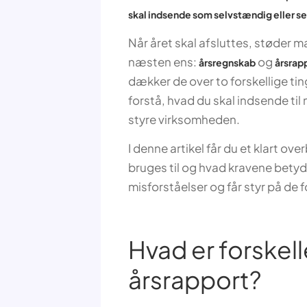
skal indsende som selvstændig eller se
Når året skal afsluttes, støder 
næsten ens:
og
årsregnskab
årsrap
dækker de over to forskellige ting
forstå, hvad du skal indsende til
styre virksomheden.
I denne artikel får du et klart ov
bruges til og hvad kravene betyd
misforståelser og får styr på de f
Hvad er forskel
årsrapport?