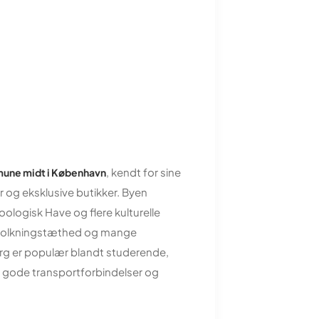
, kendt for sine
mune midt i København
 og eksklusive butikker. Byen
logisk Have og flere kulturelle
befolkningstæthed og mange
rg er populær blandt studerende,
r gode transportforbindelser og