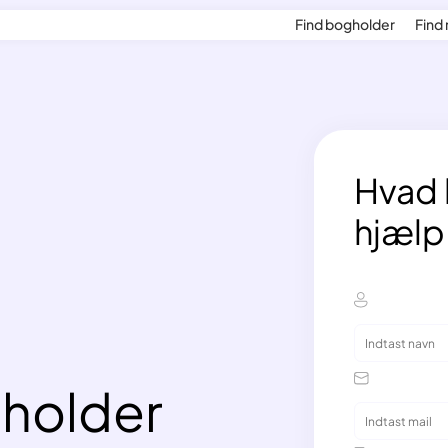
Find bogholder
Find 
Hvad 
hjælp 
gholder