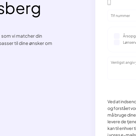
ksberg
, som vi matcher din
passer til dine ønsker om
Lønserv
Ved at indsen
og forstået vor
må bruge dine
levere de tjen
kan til enhver
i vores e-mail