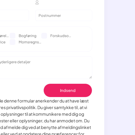
Årsopgørelse
Bogføring
Forskudsopgørelse
ice
Momsregnskab
de denne formular anerkender du at have læst
es privatlivspolitik. Du giver samtykke til, at vi
 oplysninger til at kommunikere med dig og
ester eller oplysninger, du har anmodet om. Du
 tid afmelde dig ved at benytte afmeldingslinket
s eller ved at opdatere dine præferencer for