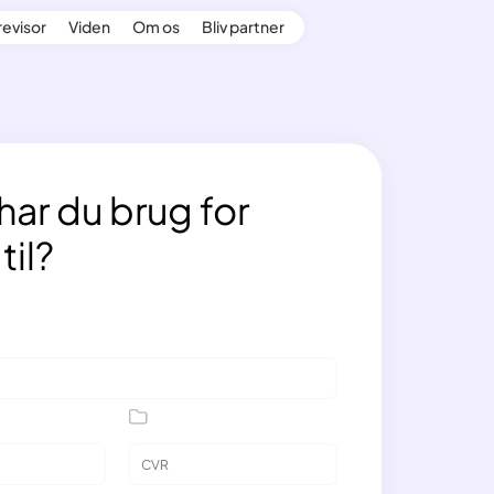
revisor
Viden
Om os
Bliv partner
har du brug for
til?