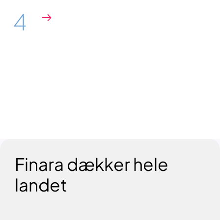
4
Få forskellige tilbud
Sammenlign deres priser,
ekspertiseområder og de ydelser, de
tilbyder!
Finara dækker hele
landet