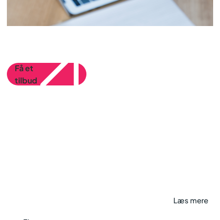
Få et
tilbud
4 gode råd til at vælge
den rette bogholder
Læs mere