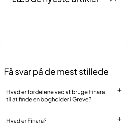
Få svar på de mest stillede
Hvad er fordelene ved at bruge Finara
til at finde en bogholder i Greve?
Ved at bruge Finara kan du spare tid og besvær ved at
finde en kvalificeret bogholder i Greve. Vi har allerede
Hvad er Finara?
gennemgået en grundig screeningproces af vores