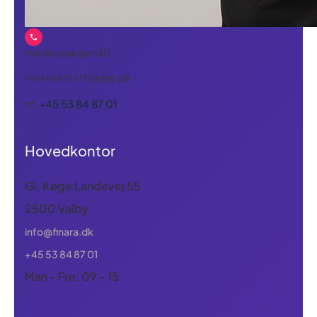
Har du spørgsmål?
Vi er klar til at hjælpe på
+45 53 84 87 01
tlf.
Hovedkontor
Gl. Køge Landevej 55
2500 Valby
info@finara.dk
+45 53 84 87 01
Man - Fre: 09 - 15