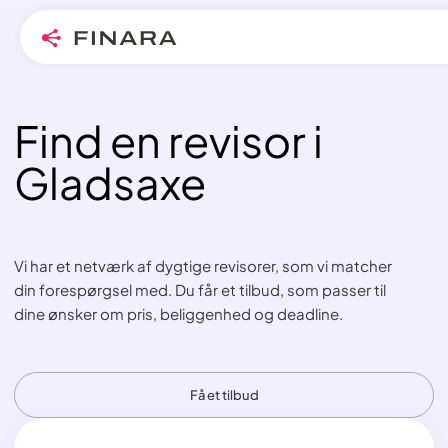
Find en revisor i
Skip
to
Gladsaxe
content
Vi har et netværk af dygtige revisorer, som vi matcher
din forespørgsel med. Du får et tilbud, som passer til
dine ønsker om pris, beliggenhed og deadline.
Få et tilbud