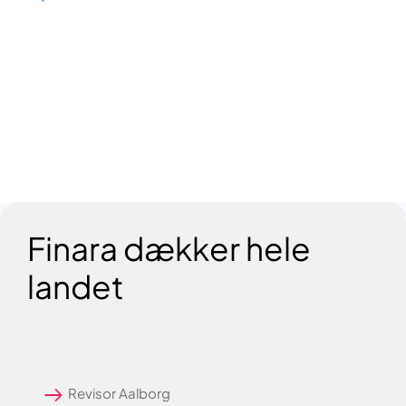
Sammenlign deres priser,
ekspertiseområder og de ydelser, de
tilbyder!
Finara dækker hele
landet
Revisor Aalborg