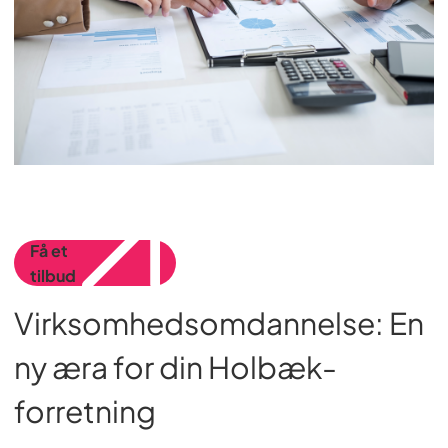
Få et
tilbud
Virksomhedsomdannelse: En
ny æra for din Holbæk-
forretning