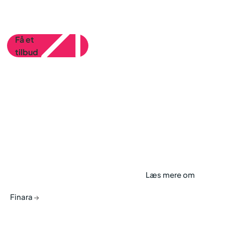
Få et
tilbud
4 gode råd til at vælge
den rette revisor
Læs mere om
Finara