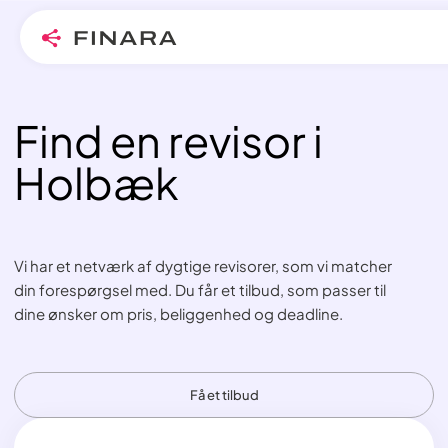
Find en revisor i
Skip
to
Holbæk
content
Vi har et netværk af dygtige revisorer, som vi matcher
din forespørgsel med. Du får et tilbud, som passer til
dine ønsker om pris, beliggenhed og deadline.
Få et tilbud