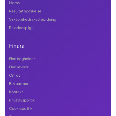
Moms
Resultatopgørelse
Virksomhedsskatteordning
Revisionspligt
Finara
Find bogholder
Find revisor
Om os
Bliv partner
Kontakt
Privatlivspolitik
Cookiepolitik