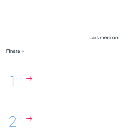
4 gode råd til at vælge
den rette revisor
Læs mere om
Finara
1
Ekspertise
Har du brug for særlig viden på et
bestemt område?
2
Kommunikation
Er kommunikationen klar, tydelig og
letforståelig?