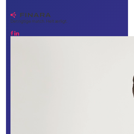
Det rigtige match. Helt ærligt.