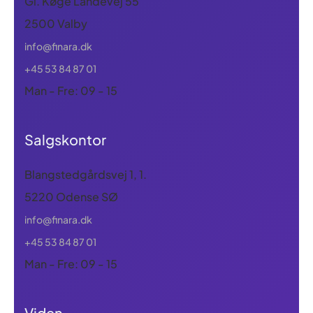
Gl. Køge Landevej 55
2500 Valby
info@finara.dk
+45 53 84 87 01
Man - Fre: 09 - 15
Salgskontor
Blangstedgårdsvej 1, 1.
5220 Odense SØ
info@finara.dk
+45 53 84 87 01
Man - Fre: 09 - 15
Viden