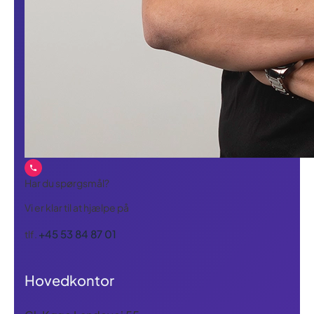
Har du spørgsmål?
Vi er klar til at hjælpe på
+45 53 84 87 01
tlf.
Hovedkontor